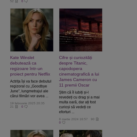
52
0
Kate Winslet
Cifre și curiozități
debutează ca
despre Titanic,
regizoare într-un
capodopera
proiect pentru Netflix
cinematografică a lui
James Cameron cu
Actrița își va face debutul
11 premii Oscar
regizoral cu „Goodbye
June”, lungmetrajul ale
Știm că îl iubiți și-l
cărui filmări vor avea ...
revedeți cu drag și a mai
multa oară, dar ați fost
19 februarie 2025 20:35
21
0
curioși să vedeți ce
eforturi ...
8 martie 2024 16:57
90
0