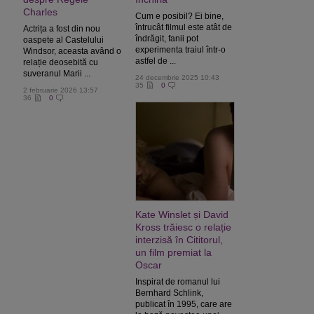
Charles
Cum e posibil? Ei bine,
întrucât filmul este atât de
Actrița a fost din nou
îndrăgit, fanii pot
oaspete al Castelului
experimenta traiul într-o
Windsor, aceasta având o
astfel de ...
relație deosebită cu
suveranul Marii ...
24 decembrie 2025 10:43
35
0
2 februarie 2026 13:57
36
0
Kate Winslet și David
Kross trăiesc o relație
interzisă în Cititorul,
un film premiat la
Oscar
Inspirat de romanul lui
Bernhard Schlink,
publicat în 1995, care are