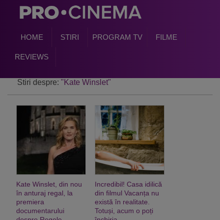
HOME
STIRI
PROGRAM TV
FILME
REVIEWS
Stiri despre:
"Kate Winslet"
Kate Winslet, din nou
Incredibil! Casa idilică
în anturaj regal, la
din filmul Vacanța nu
premiera
există în realitate.
documentarului
Totuși, acum o poți
despre Regele
închiria