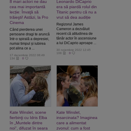
8 mari actori ne dau
Leonardo DiCaprio
cea mai importantă
era să piardă rolul din
lecție: Învaţă să
Titanic pentru că nu a
trăieşti! Astăzi, la Pro
vrut să dea audiție
Cinema
Regizorul James
Cameron a dezvăluit
Când pierderea unei
recent că atitudinea de
persoane dragi te aruncă
tânăr actor în ascensiune
într-o spirală a depresiei,
a lui DiCaprio aproape ...
numai timpul și iubirea
pot alina ce a ...
30 noiembrie 2022 12:45
108
0
17 decembrie 2022 08:49
134
0
Kate Winslet, scene
Kate Winslet,
fierbinţi cu Idris Elba
insarcinata? Imaginea
în „Muntele dintre
care a alimentat
noi“, difuzat în seara
zvonul: cum a fost