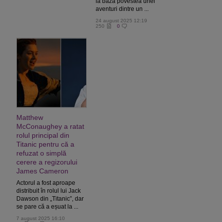
la bază povestea unei
aventuri dintre un ...
24 august 2025 12:19
250
0
Matthew
McConaughey a ratat
rolul principal din
Titanic pentru că a
refuzat o simplă
cerere a regizorului
James Cameron
Actorul a fost aproape
distribuit în rolul lui Jack
Dawson din „Titanic”, dar
se pare că a eșuat la ...
7 august 2025 16:10