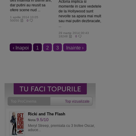
des intalnita in ultimii ani,
Actoria implica si
dar putini au reusit sa
momente in care vedetele
ofere scene nud ...
de la Hollywood sunt
nevoite sa apara mai mult
1 aprilie 2014 10:05
50050
0
sau mai putin dezbracate,
...
29 martie 2014 00:43
18248
0
‹ Inapoi
1
2
3
Inainte ›
Top ProCinema
Top vizualizate
Ricki and The Flash
9.5/10
Nota
Meryl Streep, premiata cu 3 trofee Oscar,
aduce...