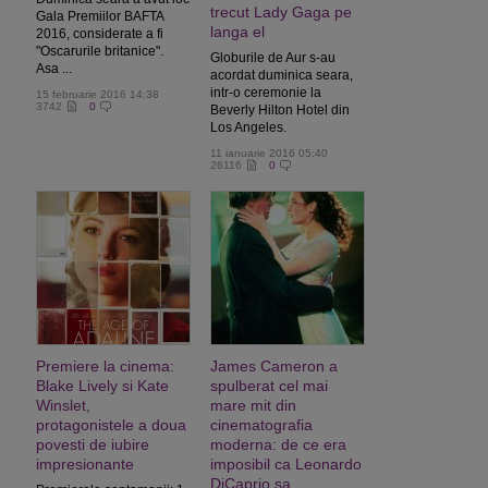
trecut Lady Gaga pe
Gala Premiilor BAFTA
langa el
2016, considerate a fi
"Oscarurile britanice".
Globurile de Aur s-au
Asa ...
acordat duminica seara,
intr-o ceremonie la
15 februarie 2016 14:38
3742
0
Beverly Hilton Hotel din
Los Angeles.
11 ianuarie 2016 05:40
26116
0
Premiere la cinema:
James Cameron a
Blake Lively si Kate
spulberat cel mai
Winslet,
mare mit din
protagonistele a doua
cinematografia
povesti de iubire
moderna: de ce era
impresionante
imposibil ca Leonardo
DiCaprio sa