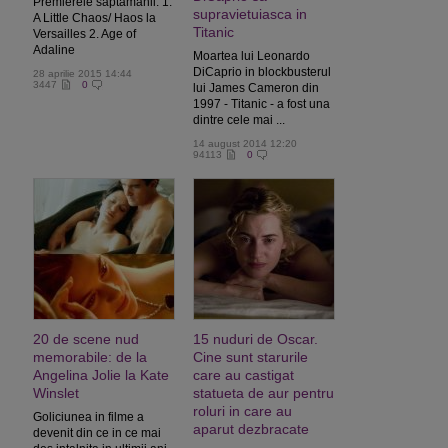
Premierele saptamanii: 1.
supravietuiasca in
A Little Chaos/ Haos la
Titanic
Versailles 2. Age of
Adaline
Moartea lui Leonardo
DiCaprio in blockbusterul
28 aprilie 2015 14:44
3447
0
lui James Cameron din
1997 - Titanic - a fost una
dintre cele mai ...
14 august 2014 12:20
94113
0
20 de scene nud
15 nuduri de Oscar.
memorabile: de la
Cine sunt starurile
Angelina Jolie la Kate
care au castigat
Winslet
statueta de aur pentru
roluri in care au
Goliciunea in filme a
aparut dezbracate
devenit din ce in ce mai