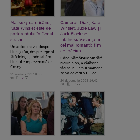
Mai sexy ca oricând,
Cameron Diaz, Kate
Kate Winslet este de
Winslet, Jude Law și
partea răului în Codul
Jack Black se
străzii
întâlnesc Vacanţa, în
cel mai romantic film
Un action movie despre
de crăciun
bine și rău, despre lege și
fărădelege, unde tabăra
Când Sărbătorile vin fără
binelui e reprezentată de
niciun plan, o călătorie
Casey ...
făcută în ultimul moment
se va dovedi a fi… cel ...
21 martie 2023 19:30
66
0
24 decembrie 2022 16:42
201
0