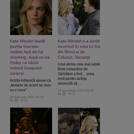
Kate Winslet laudă
Kate Winslet s-a simțit
poziția tinerelor
incomod în rolul lui Iris
vedete față de fat
din filmul ei de
shaming, după ce ea
Crăciun, Vacanța
însăși i-a căzut
Unul dintre cele mai iubite
victimă începutul
filme romantice de
carierei
Sărbători a fost… prea
mult pentru actrița
Actrița britanică spune că
obișnuită să ...
„femeile de acum se nasc
cu o voce”.
24 decembrie 2023 08:28
86
0
29 februarie 2024 20:54
84
0