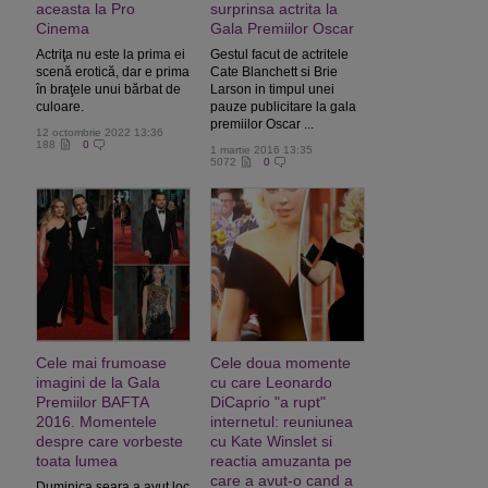
aceasta la Pro
surprinsa actrita la
Cinema
Gala Premiilor Oscar
Actriţa nu este la prima ei
Gestul facut de actritele
scenă erotică, dar e prima
Cate Blanchett si Brie
în braţele unui bărbat de
Larson in timpul unei
culoare.
pauze publicitare la gala
premiilor Oscar ...
12 octombrie 2022 13:36
188
0
1 martie 2016 13:35
5072
0
Cele mai frumoase
Cele doua momente
imagini de la Gala
cu care Leonardo
Premiilor BAFTA
DiCaprio "a rupt"
2016. Momentele
internetul: reuniunea
despre care vorbeste
cu Kate Winslet si
toata lumea
reactia amuzanta pe
care a avut-o cand a
Duminica seara a avut loc