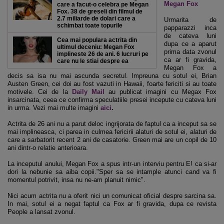
Megan Fox
care a facut-o celebra pe Megan
Fox. 38 de greseli din filmul de
2.7 miliarde de dolari care a
Urmarita de
schimbat toate topurile
papparazzi inca
de cateva luni
Cea mai populara actrita din
dupa ce a aparut
ultimul deceniu: Megan Fox
prima data zvonul
implineste 26 de ani. 6 lucruri pe
ca ar fi gravida,
care nu le stiai despre ea
Megan Fox a
decis sa isa nu mai ascunda secretul. Impreuna cu sotul ei, Brian
Austen Green, cei doi au fost vazuti in Hawaii, foarte fericiti si au toate
motivele. Cei de la
Daily Mail
au publicat imagini cu Megax Fox
insarcinata, ceea ce confirma speculatiile presei incepute cu cateva luni
in urma. Vezi mai multe imagini
aici
.
Actrita de 26 ani nu a parut deloc ingrijorata de faptul ca a inceput sa se
mai implineasca, ci parea in culmea fericirii alaturi de sotul ei, alaturi de
care a sarbatorit recent 2 ani de casatorie. Green mai are un copil de 10
ani dintr-o relatie anterioara.
La inceputul anului, Megan Fox a spus intr-un interviu pentru E! ca si-ar
dori la nebunie sa aiba copii."Sper sa se intample atunci cand va fi
momentul potrivit, insa nu ne-am planuit nimic".
Nici acum actrita nu a oferit nici un comunicat oficial despre sarcina sa.
In mai, sotul ei a negat faptul ca Fox ar fi gravida, dupa ce revista
People a lansat zvonul.