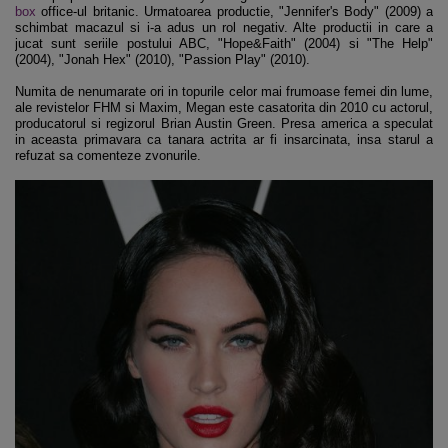
box
office-ul britanic. Urmatoarea productie, "Jennifer's Body" (2009) a
schimbat macazul si i-a adus un rol negativ. Alte productii in care a
jucat sunt seriile postului ABC, "Hope&Faith" (2004) si "The Help"
(2004), "Jonah Hex" (2010), "Passion Play" (2010).
Numita de nenumarate ori in topurile celor mai frumoase femei din lume,
ale revistelor FHM si Maxim, Megan este casatorita din 2010 cu actorul,
producatorul si regizorul Brian Austin Green. Presa america a speculat
in aceasta primavara ca tanara actrita ar fi insarcinata, insa starul a
refuzat sa comenteze zvonurile.