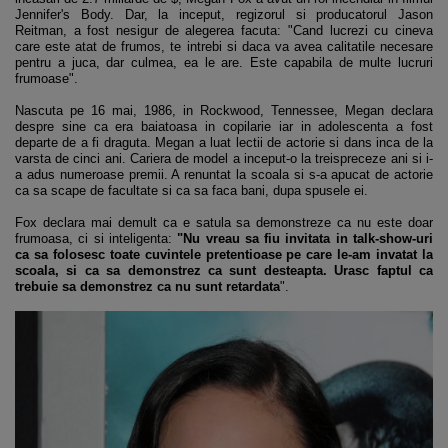
Jennifer's Body. Dar, la inceput, regizorul si producatorul Jason
Reitman, a fost nesigur de alegerea facuta: "Cand lucrezi cu cineva
care este atat de frumos, te intrebi si daca va avea calitatile necesare
pentru a juca, dar culmea, ea le are. Este capabila de multe lucruri
frumoase".
Nascuta pe 16 mai, 1986, in Rockwood, Tennessee, Megan declara
despre sine ca era baiatoasa in copilarie iar in adolescenta a fost
departe de a fi draguta. Megan a luat lectii de actorie si dans inca de la
varsta de cinci ani. Cariera de model a inceput-o la treispreceze ani si i-
a adus numeroase premii. A renuntat la scoala si s-a apucat de actorie
ca sa scape de facultate si ca sa faca bani, dupa spusele ei.
Fox declara mai demult ca e satula sa demonstreze ca nu este doar
frumoasa, ci si inteligenta:
"Nu vreau sa fiu invitata in talk-show-uri
ca sa folosesc toate cuvintele pretentioase pe care le-am invatat la
scoala, si ca sa demonstrez ca sunt desteapta. Urasc faptul ca
trebuie sa demonstrez ca nu sunt retardata
".