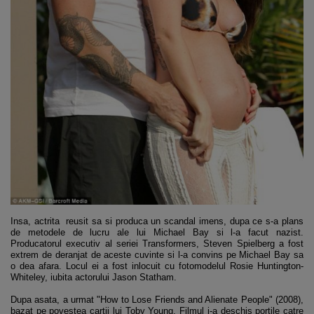
Insa, actrita reusit sa si produca un scandal imens, dupa ce s-a plans
de metodele de lucru ale lui Michael Bay si l-a facut nazist.
Producatorul executiv al seriei Transformers, Steven Spielberg a fost
extrem de deranjat de aceste cuvinte si l-a convins pe Michael Bay sa
o dea afara. Locul ei a fost inlocuit cu fotomodelul Rosie Huntington-
Whiteley, iubita actorului Jason Statham.
Dupa asata, a urmat "How to Lose Friends and Alienate People" (2008),
bazat pe povestea cartii lui Toby Young. Filmul i-a deschis portile catre