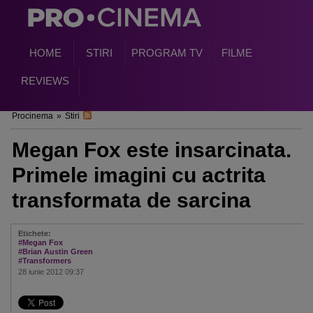
HOME
STIRI
PROGRAM TV
FILME
REVIEWS
Procinema
»
Stiri
Megan Fox este insarcinata.
Primele imagini cu actrita
transformata de sarcina
Etichete:
#Megan Fox
#Brian Austin Green
#Transformers
28 iunie 2012 09:37