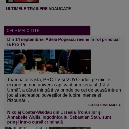
ULTIMELE TRAILERE ADAUGATE
CELE MAI CITITE
Din 14 septembrie, Adela Popescu revine în rol principal
la Pro TV
Toamna aceasta, PRO TV și VOYO aduc pe micile
ecrane un nou univers captivant prin serialul „Fără
Urmă”, a cărui intrigă îi va prinde pe cei de acasă într-un
joc al secretelor, poveștilor de iubire intense și
răzbunării.
CITESTE MAI MULT ►
Nikolaj Coster-Waldau din Urzeala Tronurilor și
Annabelle Wallis, logodnica lui Sebastian Stan, sunt
prinși într-o cursă criminală