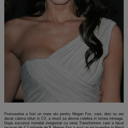
Frumusetea a fost un mare atu pentru Megan Fox, care, desi nu are
decat cateva titluri in CV, a reusit sa devina celebra in lumea intreaga.
Dupa succesul mondial inregistrat cu seria Transformers care a facut
incasari de 2.7 miliarde de $, Megan Fox a avut un rol incendiar in filmul