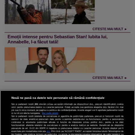
CITESTE MAI MULT ►
Emoții intense pentru Sebastian Stan! Iubita lui,
Annabelle, l-a făcut tată!
CITESTE MAI MULT ►
Nouă ne pasă ca datele tale personale să rămână confidențiale
Noi și partenerii noștri
201
stocăm și/sau accesăm informații pe dispozitivul dvs., precum identificatorii cookie
unici pentru prelucrarea datelor cu caracter personal. Puteți accepta sau gestiona alegerile dvs. făcând clic mai
CINEMA
jos sau în orice moment, pe pagina cu politica de confidențialitate. Aceste alegeri vor fi raportate partenerilor noștri
și nu vă vor afecta navigarea.
Mai multe detalii
Noi si partenerii nostri (retelele de socializare si agentiile de publicitate partenere, precum si furnizorii nostri de
servicii de date analitice) prelucram date pentru a permite website-ului sa functioneze, pentru a personaliza
DIVERTISMENT
continutul si anunturile publicitare afisate in functie de interesele si/sau profilul dvs., pentru a va oferi
functionalitati aferente retelelor de socializare si pentru a analiza traficul pe website. Beneficiati de drepturile
prevazute de art. 15-22 din GDPR in legatura cu prelucrarea datelor cu caracter personal. Aceste drepturi pot fi
STIRI
exercitate prin modalitatea indicata
aici
. Prin click pe “ACCEPT TOATE”, acceptati folosirea tuturor Tehnologiilor de
tip Cookie, care implica inclusiv acceptul dvs. cu privire la stocarea/accesarea informatiilor de catre Vendor-ii cu