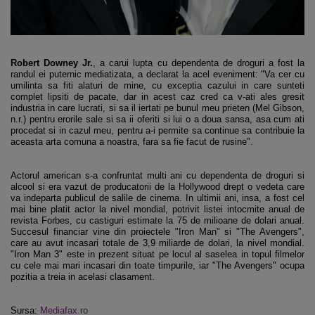
Robert Downey Jr.
, a carui lupta cu dependenta de droguri a fost la
randul ei puternic mediatizata, a declarat la acel eveniment: "Va cer cu
umilinta sa fiti alaturi de mine, cu exceptia cazului in care sunteti
complet lipsiti de pacate, dar in acest caz cred ca v-ati ales gresit
industria in care lucrati, si sa il iertati pe bunul meu prieten (Mel Gibson,
n.r.) pentru erorile sale si sa ii oferiti si lui o a doua sansa, asa cum ati
procedat si in cazul meu, pentru a-i permite sa continue sa contribuie la
aceasta arta comuna a noastra, fara sa fie facut de rusine".
Actorul american s-a confruntat multi ani cu dependenta de droguri si
alcool si era vazut de producatorii de la Hollywood drept o vedeta care
va indeparta publicul de salile de cinema. In ultimii ani, insa, a fost cel
mai bine platit actor la nivel mondial, potrivit listei intocmite anual de
revista Forbes, cu castiguri estimate la 75 de milioane de dolari anual.
Succesul financiar vine din proiectele "Iron Man" si "The Avengers",
care au avut incasari totale de 3,9 miliarde de dolari, la nivel mondial.
"Iron Man 3" este in prezent situat pe locul al saselea in topul filmelor
cu cele mai mari incasari din toate timpurile, iar "The Avengers" ocupa
pozitia a treia in acelasi clasament.
Sursa:
Mediafax.ro