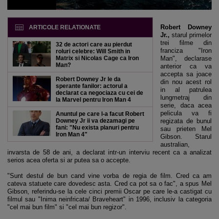
Robert Downey
ARTICOLE RELATIONATE
Jr.,
starul primelor
trei filme din
32 de actori care au pierdut
franciza "Iron
roluri celebre: Will Smith in
Matrix si Nicolas Cage ca Iron
Man", declarase
Man?
anterior ca va
accepta sa joace
Robert Downey Jr le da
din nou acest rol
sperante fanilor: actorul a
in al patrulea
declarat ca negociaza cu cei de
lungmetraj din
la Marvel pentru Iron Man 4
serie, daca acea
pelicula va fi
Anuntul pe care l-a facut Robert
Downey Jr ii va dezamagi pe
regizata de bunul
fani: "Nu exista planuri pentru
sau prieten Mel
Iron Man 4"
Gibson. Starul
australian,
invarsta de 58 de ani, a declarat intr-un interviu recent ca a analizat
serios acea oferta si ar putea sa o accepte.
"Sunt destul de bun cand vine vorba de regia de film. Cred ca am
cateva statuete care dovedesc asta. Cred ca pot sa o fac", a spus Mel
Gibson, referindu-se la cele cinci premii Oscar pe care le-a castigat cu
filmul sau "Inima neinfricata/ Braveheart" in 1996, inclusiv la categoria
"cel mai bun film" si "cel mai bun regizor".