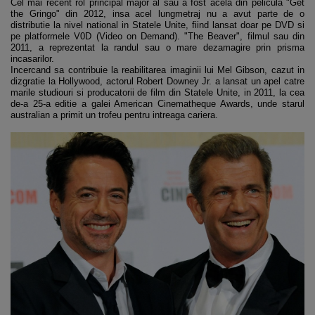
Cel mai recent rol principal major al sau a fost acela din pelicula "Get
the Gringo" din 2012, insa acel lungmetraj nu a avut parte de o
distributie la nivel national in Statele Unite, fiind lansat doar pe DVD si
pe platformele V0D (Video on Demand). "The Beaver", filmul sau din
2011, a reprezentat la randul sau o mare dezamagire prin prisma
incasarilor.
Incercand sa contribuie la reabilitarea imaginii lui Mel Gibson, cazut in
dizgratie la Hollywood, actorul Robert Downey Jr. a lansat un apel catre
marile studiouri si producatorii de film din Statele Unite, in 2011, la cea
de-a 25-a editie a galei American Cinematheque Awards, unde starul
australian a primit un trofeu pentru intreaga cariera.