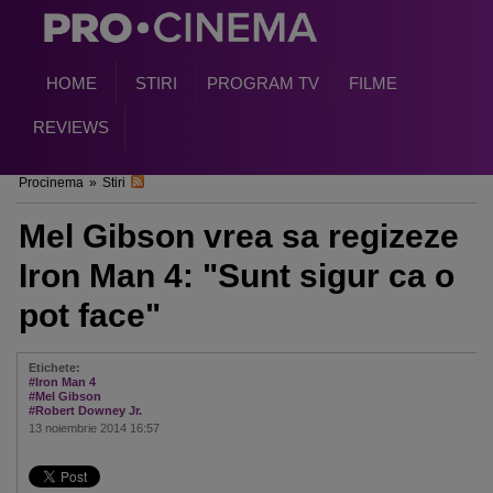
HOME
STIRI
PROGRAM TV
FILME
REVIEWS
Procinema
»
Stiri
Mel Gibson vrea sa regizeze
Iron Man 4: "Sunt sigur ca o
pot face"
Etichete:
#Iron Man 4
#Mel Gibson
#Robert Downey Jr.
13 noiembrie 2014 16:57