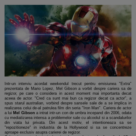
Intr-un interviu acordat weekendul trecut pentru emisiunea "Extra"
prezentata de Mario Lopez, Mel Gibson a vorbit despre cariera sa de
regizor, pe care o considera in acest moment mai importanta decat
aceea de actor. "Cred ca sunt mai bun ca regizor decat ca actor", a
spus starul australian, vorbind despre sansele sale de a se implica in
realizarea celui de-al patrulea film din seria "Iron Man". Cariera de actor
a lui
Mel Gibson
a intrat intr-un con de umbra incepand din 2006, odata
cu mediatizarea intensa a problemelor sale cu alcoolul si a scandalurilor
din viata lui privata. Din acest motiv, el intentioneaza sa se
"repozitioneze" in industria de la Hollywood si sa se concentreze
aproape exclusiv asupra carierei de regizor.