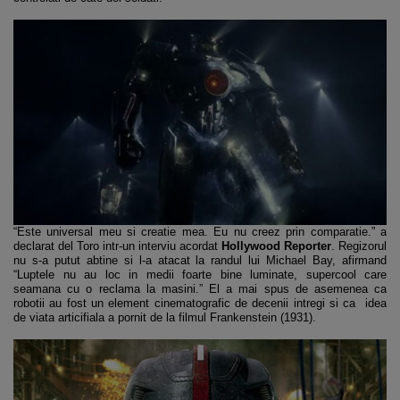
“Este universal meu si creatie mea. Eu nu creez prin comparatie.” a
declarat del Toro intr-un interviu acordat
Hollywood Reporter
. Regizorul
nu s-a putut abtine si l-a atacat la randul lui Michael Bay, afirmand
“Luptele nu au loc in medii foarte bine luminate, supercool care
seamana cu o reclama la masini.” El a mai spus de asemenea ca
robotii au fost un element cinematografic de decenii intregi si ca idea
de viata articifiala a pornit de la filmul Frankenstein (1931).