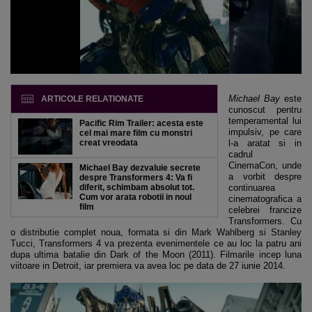
Michael Bay
este
ARTICOLE RELATIONATE
cunoscut pentru
temperamental lui
Pacific Rim Trailer: acesta este
impulsiv, pe care
cel mai mare film cu monstri
creat vreodata
l-a aratat si in
cadrul
CinemaCon, unde
Michael Bay dezvaluie secrete
a vorbit despre
despre Transformers 4: Va fi
diferit, schimbam absolut tot.
continuarea
Cum vor arata robotii in noul
cinematografica a
film
celebrei francize
Transformers. Cu
o distributie complet noua, formata si din Mark Wahlberg si Stanley
Tucci, Transformers 4 va prezenta evenimentele ce au loc la patru ani
dupa ultima batalie din Dark of the Moon (2011). Filmarile incep luna
viitoare in Detroit, iar premiera va avea loc pe data de 27 iunie 2014.