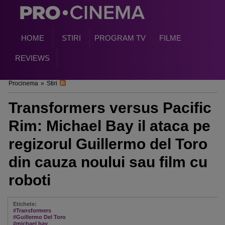
HOME
STIRI
PROGRAM TV
FILME
REVIEWS
Procinema
»
Stiri
Transformers versus Pacific
Rim: Michael Bay il ataca pe
regizorul Guillermo del Toro
din cauza noului sau film cu
roboti
Etichete:
#Transformers
#Guillermo Del Toro
#michael bay