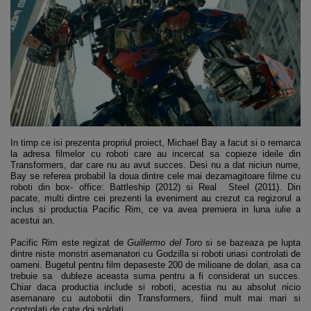
In timp ce isi prezenta propriul proiect, Michael Bay a facut si o remarca
la adresa filmelor cu roboti care au incercat sa copieze ideile din
Transformers, dar care nu au avut succes. Desi nu a dat niciun nume,
Bay se referea probabil la doua dintre cele mai dezamagitoare filme cu
roboti din box- office: Battleship (2012) si Real Steel (2011). Din
pacate, multi dintre cei prezenti la eveniment au crezut ca regizorul a
inclus si productia Pacific Rim, ce va avea premiera in luna iulie a
acestui an.
Pacific Rim este regizat de
Guillermo del Toro
si se bazeaza pe lupta
dintre niste monstri asemanatori cu Godzilla si roboti uriasi controlati de
oameni. Bugetul pentru film depaseste 200 de milioane de dolari, asa ca
trebuie sa dubleze aceasta suma pentru a fi considerat un succes.
Chiar daca productia include si roboti, acestia nu au absolut nicio
asemanare cu autobotii din Transformers, fiind mult mai mari si
controlati de cate doi soldati.