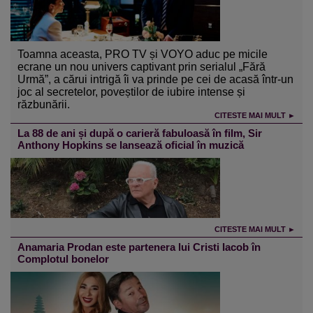
Toamna aceasta, PRO TV și VOYO aduc pe micile
ecrane un nou univers captivant prin serialul „Fără
Urmă”, a cărui intrigă îi va prinde pe cei de acasă într-un
joc al secretelor, poveștilor de iubire intense și
răzbunării.
CITESTE MAI MULT ►
La 88 de ani și după o carieră fabuloasă în film, Sir
Anthony Hopkins se lansează oficial în muzică
CITESTE MAI MULT ►
Anamaria Prodan este partenera lui Cristi Iacob în
Complotul bonelor