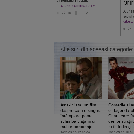
pri
Aneimaria Prodan.
...
citeste continuarea »
Ajunsă
0
32
0
faptul 
citest
0
Alte stiri din aceeasi categorie:
Asta-i viața, un film
Comedie și a
despre cum o singură
cu legendarul
întâmplare poate
Chan, care f
schimba viața mai
demonstrații
multor personaje
fu în India și
2026-05-30 17:05:00
2026-05-29 18:04