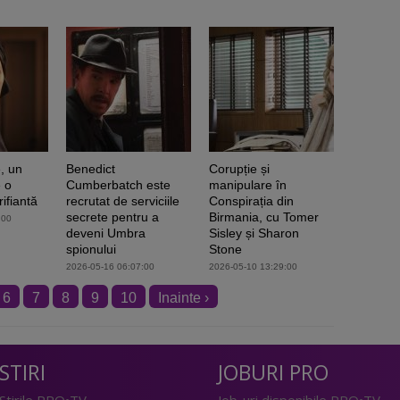
e, un
Benedict
Corupție și
 o
Cumberbatch este
manipulare în
rifiantă
recrutat de serviciile
Conspirația din
secrete pentru a
Birmania, cu Tomer
:00
deveni Umbra
Sisley și Sharon
spionului
Stone
2026-05-16 06:07:00
2026-05-10 13:29:00
6
7
8
9
10
Inainte ›
STIRI
JOBURI PRO