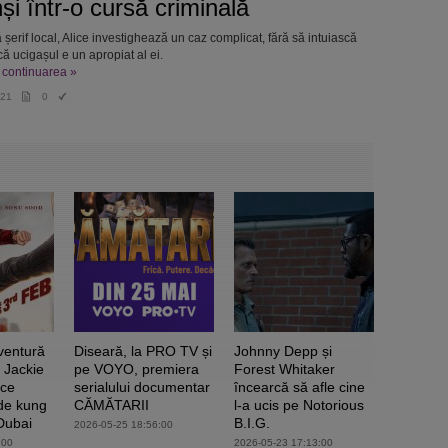
nși într-o cursă criminală
 șerif local, Alice investighează un caz complicat, fără să intuiască
că ucigașul e un apropiat al ei.
e continuarea »
21
0
ventură
Diseară, la PRO TV și
Johnny Depp și
 Jackie
pe VOYO, premiera
Forest Whitaker
ace
serialului documentar
încearcă să afle cine
 de kung
CĂMĂTARII
l-a ucis pe Notorious
 Dubai
B.I.G.
2026-05-25 18:56:00
:00
2026-05-23 17:13:00