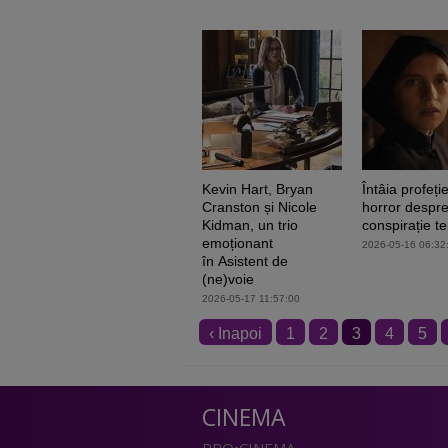
Kevin Hart, Bryan
Întâia profeți
Cranston și Nicole
horror despre
Kidman, un trio
conspirație te
emoționant
2026-05-16 06:32
în Asistent de
(ne)voie
2026-05-17 11:57:00
‹ Inapoi
1
2
3
4
5
CINEMA