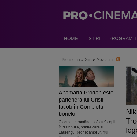
HOME
STIRI
PROGRAM T
Procinema
»
Stiri
»
Movie time
Anamaria Prodan este
partenera lui Cristi
Iacob în Complotul
Nik
bonelor
Tro
O comedie românească cu 9 copii
în distribuție, printre care și
log
Laurențiu Reghecampf Jr., fiul