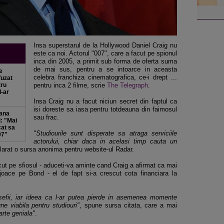
Insa superstarul de la Hollywood Daniel Craig nu
este ca noi. Actorul "007", care a facut pe spionul
inca din 2005, a primit sub forma de oferta suma
de mai sus, pentru a se intoarce in aceasta
e
celebra franchiza cinematografica, ce-i drept ...
fuzat
tru
pentru inca 2 filme, scrie
The Telegraph
.
l-ar
Insa Craig nu a facut niciun secret din faptul ca
isi doreste sa iasa pentru totdeauna din faimosul
pana
sau frac.
: "Mai
cat sa
"Studiourile sunt disperate sa atraga serviciile
07"
actorului, chiar daca in acelasi timp cauta un
clarat o sursa anonima pentru website-ul Radar.
ut pe sfiosul - aduceti-va aminte cand Craig a afirmat ca mai
joace pe Bond - el de fapt si-a crescut cota financiara la
sefii, iar ideea ca l-ar putea pierde in asemenea momente
ne viabila pentru studiouri"
, spune sursa citata, care a mai
arte geniala"
.