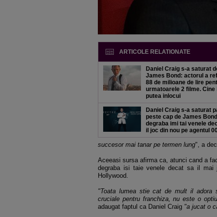
ARTICOLE RELATIONATE
Daniel Craig s-a saturat d
James Bond: actorul a re
88 de milioane de lire pen
urmatoarele 2 filme. Cine 
putea inlocui
Daniel Craig s-a saturat 
peste cap de James Bond
degraba imi tai venele de
il joc din nou pe agentul 0
succesor mai tanar pe termen lung
", a de
Aceeasi sursa afirma ca, atunci cand a fac
degraba isi taie venele decat sa il mai 
Hollywood.
"Toata lumea stie cat de mult il adora 
cruciale pentru franchiza, nu este o optiu
adaugat faptul ca Daniel Craig
"a jucat o c