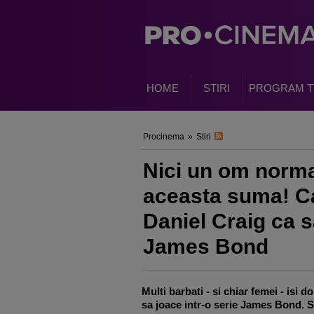
HOME
STIRI
PROGRAM T
Procinema
»
Stiri
Nici un om norma
aceasta suma! Cati
Daniel Craig ca s
James Bond
Multi barbati - si chiar femei - isi d
sa joace intr-o serie James Bond. Si