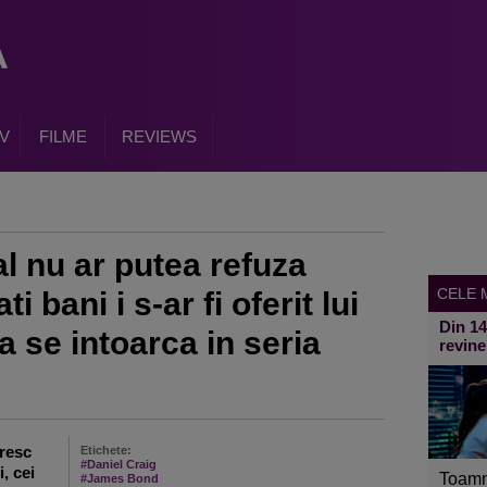
V
FILME
REVIEWS
l nu ar putea refuza
CELE M
 bani i s-ar fi oferit lui
Din 1
a se intoarca in seria
revine
oresc
Etichete:
#Daniel Craig
, cei
Toamn
#James Bond