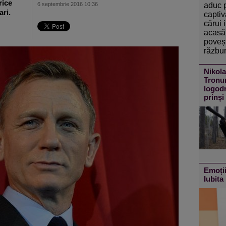
rice
aduc 
6 septembrie 2016 10:36
ri.
captiv
cărui 
acasă 
poveșt
răzbun
Nikola
Tronur
logodn
prinși
Emoții
Iubita 