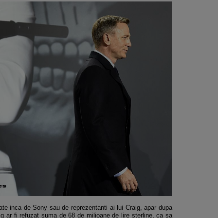
ate inca de Sony sau de reprezentanti ai lui Craig, apar dupa
g ar fi refuzat suma de 68 de milioane de lire sterline, ca sa