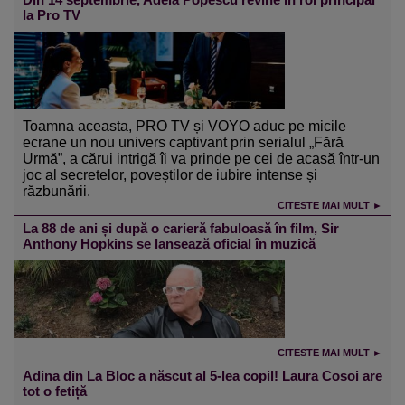
la Pro TV
Toamna aceasta, PRO TV și VOYO aduc pe micile
ecrane un nou univers captivant prin serialul „Fără
Urmă”, a cărui intrigă îi va prinde pe cei de acasă într-un
joc al secretelor, poveștilor de iubire intense și
răzbunării.
CITESTE MAI MULT ►
La 88 de ani și după o carieră fabuloasă în film, Sir
Anthony Hopkins se lansează oficial în muzică
CITESTE MAI MULT ►
Adina din La Bloc a născut al 5-lea copil! Laura Cosoi are
tot o fetiță