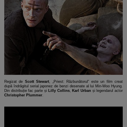
Regizat de
Scott Stewart
, „Priest: Răzbunătorul“ este un film creat
după îndrăgitul serial japonez de benzi desenate al lui Min-Woo Hyung.
Din distribuție fac parte și
Lilly Collins
,
Karl Urban
și legendarul actor
Christopher Plummer
.