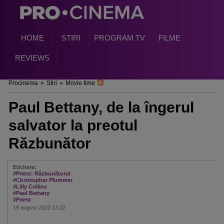
HOME
STIRI
PROGRAM TV
FILME
REVIEWS
Procinema
»
Stiri
»
Movie time
Paul Bettany, de la îngerul
salvator la preotul
Răzbunător
Etichete:
#Priest: Răzbunătorul
#Christopher Plummer
#Lilly Collins
#Paul Bettany
#Priest
19 august 2023 13:22