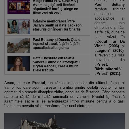
Alege Filmul PRO CINEMA |
Paul Bettany
Avem câștigătorii fiecărei
săptămâni! Intră și alege ce
rămâne tributar
filme vrei să vezi!
scenariilor
apocaliptice și
Întâlnire memorabilă între
despre lupta
Jaclyn Smith și Kate Jackson,
dintre bine și rău,
starurile din Îngerii lui Charlie
astfel că, după ce
l-am văzut în
Paul Bettany și Dennis Quaid,
„Codul lui Da
îngerul și ateul, față în față în
Vinci“ (2006)
și
apocalipticul Legiunea
„Legion“ (2010)
,
a revenit cu rolul
Detalii neștiute din relația
providential din
Sandrei Bullock cu fotograful
„Priest:
Bryan Randall, care a murit
Răzbunătorul“/
zilele trecute
„Priest“ (2011)
.
Acum, el este
Preotul
, un războinic legendar din ultimul război al
vampirilor, care acum trăiește în umbră printre ceilalți locuitori umani
oprimați din orașele distopice zidite, conduse de Biserică. Când nepoata
sa este răpită de o haită criminală de vampiri, Preotul își încalcă
jurămintele sacre și se aventurează într-o misiune pentru a o găsi
înainte ca aceștia să o transforme într-unul dintre ei.