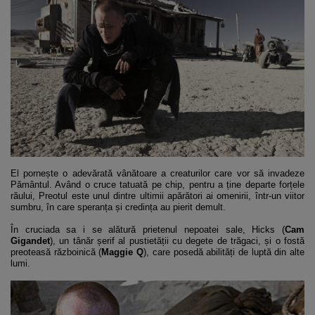
El pornește o adevărată vânătoare a creaturilor care vor să invadeze
Pământul. Având o cruce tatuată pe chip, pentru a ține departe forțele
răului, Preotul este unul dintre ultimii apărători ai omenirii, într-un viitor
sumbru, în care speranța și credința au pierit demult.
În cruciada sa i se alătură prietenul nepoatei sale, Hicks (
Cam
Gigandet
), un tânăr șerif al pustietății cu degete de trăgaci, și o fostă
preoteasă războinică (
Maggie Q
), care posedă abilități de luptă din alte
lumi.