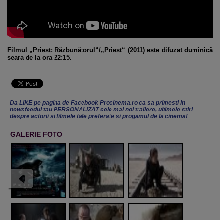
Filmul „Priest: Răzbunătorul“/„Priest“ (2011) este difuzat duminică
seara de la ora 22:15.
Da LIKE pe pagina de Facebook Procinema.ro ca sa primesti in
newsfeedul tau PERSONALIZAT cele mai noi trailere, ultimele stiri
despre actorii si filmele tale preferate si progamul de la cinema!
GALERIE FOTO