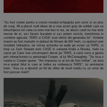
"Au fost create pentru a creste moralul echipajului prin umor si un plus
de curaj. Mi-a placut mult ideea de a crea acest grup de soldati care sa
intruchipeze tot ceea ce este mai bun in noi, iar atunci cand nu mai este
nevoie de ei, sa-i facem bucatele si sa-i putem recicla, transforma in
combine agricole. TARS si CASE sunt ultimii din generatia lor". Ambele
masini au fost manuite in platoul de filmare de Bill Irwin, cu ajutorul unei
instalatii hidraulice, iar vocea actorului se aude pe ecran ca TARS, in
timp ce Josh Stewart este CASE in varianta finala a filmului. Irwin l-a
vazut pe Case mai circumspect decat pe TARS, a carui voce a gasita
prin interactiunea cu personajul Cooper, al lui McConaughey. "Se isca o
cearta si Cooper spune: "Am impresia ca ai ton de fost militar", iar asta
mi-a aratat felul in care ar trebui sa vorbeasca TARS", isi aminteste
Irwin. "Asa ca a devenit un fel de ofiter de nivel mediu cu un umor de
fost puscas marin".