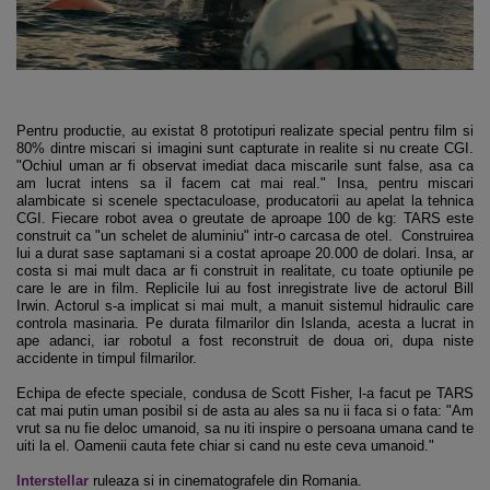
Pentru productie, au existat 8 prototipuri realizate special pentru film si
80% dintre miscari si imagini sunt capturate in realite si nu create CGI.
"Ochiul uman ar fi observat imediat daca miscarile sunt false, asa ca
am lucrat intens sa il facem cat mai real." Insa, pentru miscari
alambicate si scenele spectaculoase, producatorii au apelat la tehnica
CGI. Fiecare robot avea o greutate de aproape 100 de kg: TARS este
construit ca "un schelet de aluminiu" intr-o carcasa de otel. Construirea
lui a durat sase saptamani si a costat aproape 20.000 de dolari. Insa, ar
costa si mai mult daca ar fi construit in realitate, cu toate optiunile pe
care le are in film. Replicile lui au fost inregistrate live de actorul Bill
Irwin. Actorul s-a implicat si mai mult, a manuit sistemul hidraulic care
controla masinaria. Pe durata filmarilor din Islanda, acesta a lucrat in
ape adanci, iar robotul a fost reconstruit de doua ori, dupa niste
accidente in timpul filmarilor.
Echipa de efecte speciale, condusa de Scott Fisher, l-a facut pe TARS
cat mai putin uman posibil si de asta au ales sa nu ii faca si o fata: "Am
vrut sa nu fie deloc umanoid, sa nu iti inspire o persoana umana cand te
uiti la el. Oamenii cauta fete chiar si cand nu este ceva umanoid."
Interstellar
ruleaza si in cinematografele din Romania.