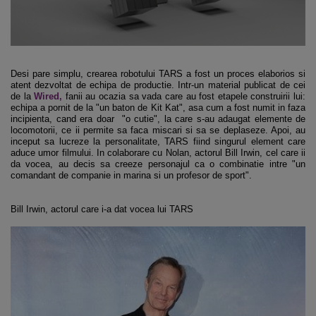
Desi pare simplu, crearea robotului TARS a fost un proces elaborios si
atent dezvoltat de echipa de productie. Intr-un material publicat de cei
de la
Wired,
fanii au ocazia sa vada care au fost etapele construirii lui:
echipa a pornit de la "un baton de Kit Kat", asa cum a fost numit in faza
incipienta, cand era doar "o cutie", la care s-au adaugat elemente de
locomotorii, ce ii permite sa faca miscari si sa se deplaseze. Apoi, au
inceput sa lucreze la personalitate, TARS fiind singurul element care
aduce umor filmului. In colaborare cu Nolan, actorul Bill Irwin, cel care ii
da vocea, au decis sa creeze personajul ca o combinatie intre "un
comandant de companie in marina si un profesor de sport".
Bill Irwin, actorul care i-a dat vocea lui TARS