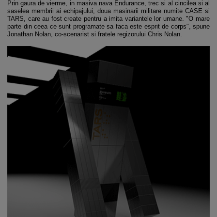
Prin gaura de vierme, in masiva nava Endurance, trec si al cincilea si al
saselea membrii ai echipajului, doua masinarii militare numite CASE si
TARS, care au fost create pentru a imita variantele lor umane. "O mare
parte din ceea ce sunt programate sa faca este esprit de corps", spune
Jonathan Nolan, co-scenarist si fratele regizorului Chris Nolan.