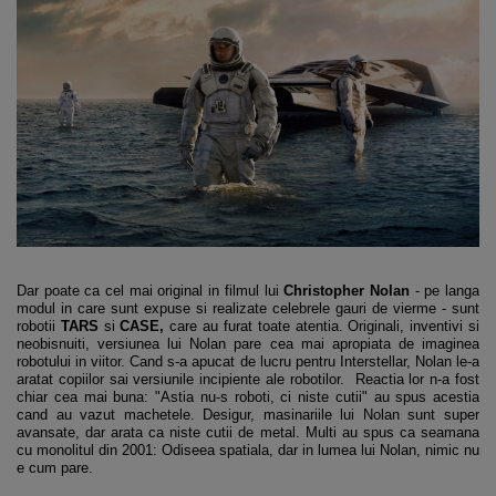
Dar poate ca cel mai original in filmul lui
Christopher Nolan
- pe langa
modul in care sunt expuse si realizate celebrele gauri de vierme - sunt
robotii
TARS
si
CASE,
care au furat toate atentia. Originali, inventivi si
neobisnuiti, versiunea lui Nolan pare cea mai apropiata de imaginea
robotului in viitor. Cand s-a apucat de lucru pentru Interstellar, Nolan le-a
aratat copiilor sai versiunile incipiente ale robotilor. Reactia lor n-a fost
chiar cea mai buna: "Astia nu-s roboti, ci niste cutii" au spus acestia
cand au vazut machetele. Desigur, masinariile lui Nolan sunt super
avansate, dar arata ca niste cutii de metal. Multi au spus ca seamana
cu monolitul din 2001: Odiseea spatiala, dar in lumea lui Nolan, nimic nu
e cum pare.