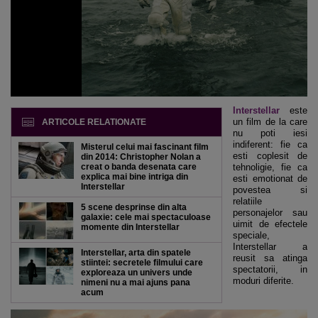
Interstellar
este
un film de la care
ARTICOLE RELATIONATE
nu poti iesi
indiferent: fie ca
Misterul celui mai fascinant film
esti coplesit de
din 2014: Christopher Nolan a
creat o banda desenata care
tehnoligie, fie ca
explica mai bine intriga din
esti emotionat de
Interstellar
povestea si
relatiile
5 scene desprinse din alta
personajelor sau
galaxie: cele mai spectaculoase
uimit de efectele
momente din Interstellar
speciale,
Interstellar a
Interstellar, arta din spatele
reusit sa atinga
stiintei: secretele filmului care
spectatorii, in
exploreaza un univers unde
moduri diferite.
nimeni nu a mai ajuns pana
acum