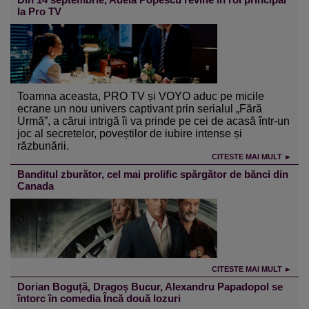
la Pro TV
Toamna aceasta, PRO TV și VOYO aduc pe micile
ecrane un nou univers captivant prin serialul „Fără
Urmă”, a cărui intrigă îi va prinde pe cei de acasă într-un
joc al secretelor, poveștilor de iubire intense și
răzbunării.
CITESTE MAI MULT ►
Banditul zburător, cel mai prolific spărgător de bănci din
Canada
CITESTE MAI MULT ►
Dorian Boguță, Dragoș Bucur, Alexandru Papadopol se
întorc în comedia Încă două lozuri