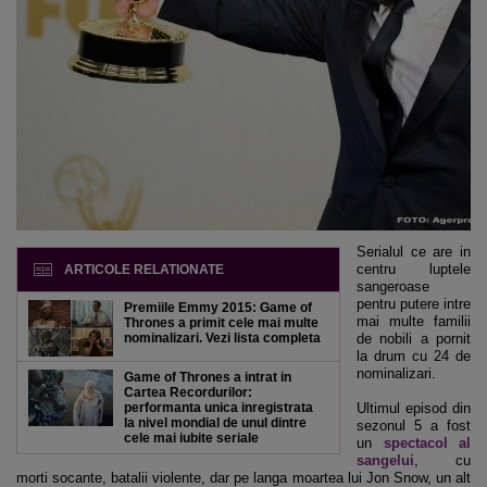
Serialul ce are in
centru luptele
ARTICOLE RELATIONATE
sangeroase
pentru putere intre
Premiile Emmy 2015: Game of
mai multe familii
Thrones a primit cele mai multe
nominalizari. Vezi lista completa
de nobili a pornit
la drum cu 24 de
nominalizari.
Game of Thrones a intrat in
Cartea Recordurilor:
performanta unica inregistrata
Ultimul episod din
la nivel mondial de unul dintre
sezonul 5 a fost
cele mai iubite seriale
un
spectacol al
sangelui
, cu
morti socante, batalii violente, dar pe langa moartea lui Jon Snow, un alt