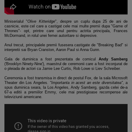
Miniserialul "
Olive Kitteridge
", despre un cuplu dupa 25 de ani de
casnicie, este cel care a castigat cele mai multe premii dupa "Game of
Thrones"- opt, printre care unul pentru actrita principala, Frances
McDormand, in rolul unei femei autoritare si depresive.
Anul trecut, principalele premii fusesera castigate de "Breaking Bad" si
interpretii sai Bryan Cranston, Aaron Paul si Anna Gunn.
Gala de duminica a fost prezentata de comicul
Andy Samberg
('Brooklyn Ninety-Nine'), maestrul de ceremonii care a fost inconjurat de
o pleiada de actori ca Jamie Lee Curtis, Rob Lowe si Liev Schreiber.
Ceremonia a fost transmisa in direct de postul Fox, de la sala Microsoft
Theater din Los Angeles.
"Importanta in acest an este diversitatea",
a
spus duminica seara, la Los Angeles, Andy Samberg, gazda celei de-a
67-a editii a premiilor Emmy, cele mai prestigioase recompense ale
televiziunii americane.