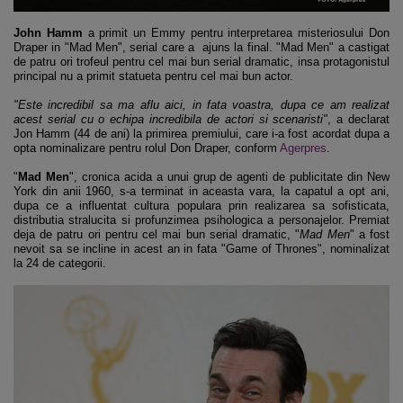
J
ohn Hamm
a primit un Emmy pentru interpretarea misteriosului Don
Draper in "Mad Men", serial care a ajuns la final. "Mad Men" a castigat
de patru ori trofeul pentru cel mai bun serial dramatic, insa protagonistul
principal nu a primit statueta pentru cel mai bun actor.
"Este incredibil sa ma aflu aici, in fata voastra, dupa ce am realizat
acest serial cu o echipa incredibila de actori si scenaristi"
, a declarat
Jon Hamm (44 de ani) la primirea premiului, care i-a fost acordat dupa a
opta nominalizare pentru rolul Don Draper, conform
Agerpres
.
"
Mad Men
", cronica acida a unui grup de agenti de publicitate din New
York din anii 1960, s-a terminat in aceasta vara, la capatul a opt ani,
dupa ce a influentat cultura populara prin realizarea sa sofisticata,
distributia stralucita si profunzimea psihologica a personajelor. Premiat
deja de patru ori pentru cel mai bun serial dramatic, "
Mad Men
" a fost
nevoit sa se incline in acest an in fata "Game of Thrones", nominalizat
la 24 de categorii.