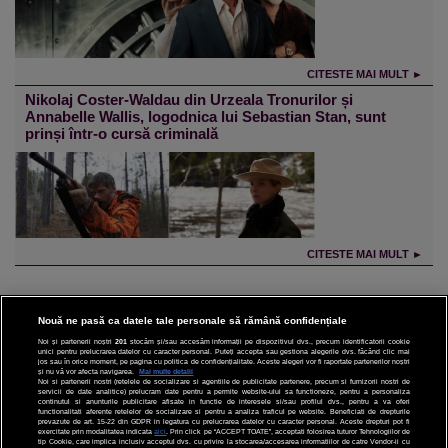
CITESTE MAI MULT ►
Nikolaj Coster-Waldau din Urzeala Tronurilor și
Annabelle Wallis, logodnica lui Sebastian Stan, sunt
prinși într-o cursă criminală
CITESTE MAI MULT ►
Nouă ne pasă ca datele tale personale să rămână confidențiale
Noi și partenerii noștri
201
stocăm și/sau accesăm informații pe dispozitivul dvs., precum identificatorii cookie
unici pentru prelucrarea datelor cu caracter personal. Puteți accepta sau gestiona alegerile dvs. făcând clic mai
CINEMA
jos sau în orice moment, pe pagina cu politica de confidențialitate. Aceste alegeri vor fi raportate partenerilor noștri
și nu vă vor afecta navigarea.
Mai multe detalii
Noi si partenerii nostri (retelele de socializare si agentiile de publicitate partenere, precum si furnizorii nostri de
servicii de date analitice) prelucram date pentru a permite website-ului sa functioneze, pentru a personaliza
DIVERTISMENT
continutul si anunturile publicitare afisate in functie de interesele si/sau profilul dvs., pentru a va oferi
functionalitati aferente retelelor de socializare si pentru a analiza traficul pe website. Beneficiati de drepturile
prevazute de art. 15-22 din GDPR in legatura cu prelucrarea datelor cu caracter personal. Aceste drepturi pot fi
STIRI
exercitate prin modalitatea indicata
aici
. Prin click pe “ACCEPT TOATE”, acceptati folosirea tuturor Tehnologiilor de
tip Cookie, care implica inclusiv acceptul dvs. cu privire la stocarea/accesarea informatiilor de catre Vendor-ii cu