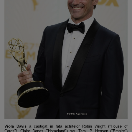
Viola Davis
a castigat in fata actritelor Robin Wright ("House of
Cards"), Claire Danes ("Homeland") sau Taraji P. Henson ("Empire")