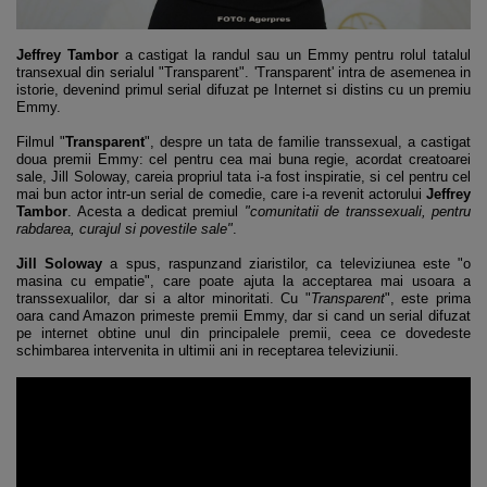
Jeffrey Tambor
a castigat la randul sau un Emmy pentru rolul tatalul
transexual din serialul "Transparent". 'Transparent' intra de asemenea in
istorie, devenind primul serial difuzat pe Internet si distins cu un premiu
Emmy.
Filmul "
Transparent
", despre un tata de familie transsexual, a castigat
doua premii Emmy: cel pentru cea mai buna regie, acordat creatoarei
sale, Jill Soloway, careia propriul tata i-a fost inspiratie, si cel pentru cel
mai bun actor intr-un serial de comedie, care i-a revenit actorului
Jeffrey
Tambor
. Acesta a dedicat premiul
"comunitatii de transsexuali, pentru
rabdarea, curajul si povestile sale"
.
Jill Soloway
a spus, raspunzand ziaristilor, ca televiziunea este "o
masina cu empatie", care poate ajuta la acceptarea mai usoara a
transsexualilor, dar si a altor minoritati. Cu "
Transparent
", este prima
oara cand Amazon primeste premii Emmy, dar si cand un serial difuzat
pe internet obtine unul din principalele premii, ceea ce dovedeste
schimbarea intervenita in ultimii ani in receptarea televiziunii.