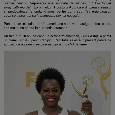
premiul pentru interpretarea unei avocate de succes in "
How to get
away with murder
". Ea a multumit postului ABC care difuzeaza serialul
si producatoarei Shonda Rhimes pentru ca a stiut "
sa redefineasca
ceea ce inseamna sa fii frumoasa, sexi si neagra".
Pana acum, niciodata o afro-americana nu a mai castigat trofeul pentru
cea mai buna actrita intr-un serial dramatic.
Au trecut multi ani de cand un actor afro-american,
Bill Cosby
, a primit
un premiu in 1966 pentru "I Spy". Reputatia sa este in prezent patata de
acuzatii de agresiuni sexuale asupra a circa 50 de femei.