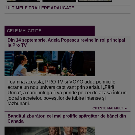
ULTIMELE TRAILERE ADAUGATE
CELE MAI CITITE
Din 14 septembrie, Adela Popescu revine în rol principal
la Pro TV
Toamna aceasta, PRO TV și VOYO aduc pe micile
ecrane un nou univers captivant prin serialul „Fără
Urmă”, a cărui intrigă îi va prinde pe cei de acasă într-un
joc al secretelor, poveștilor de iubire intense și
răzbunării.
CITESTE MAI MULT ►
Banditul zburător, cel mai prolific spărgător de bănci din
Canada