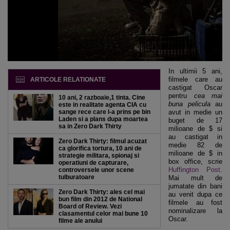
In ultimii 5 ani,
filmele care au
ARTICOLE RELATIONATE
castigat Oscar
pentru
cea mai
10 ani, 2 razboaie,1 tinta. Cine
buna pelicula
au
este in realitate agenta CIA cu
sange rece care l-a prins pe bin
avut in medie un
Laden si a plans dupa moartea
buget de 17
sa in Zero Dark Thirty
milioane de $ si
au castigat in
Zero Dark Thirty: filmul acuzat
medie 82 de
ca glorifica tortura, 10 ani de
milioane de $ in
strategie militara, spionaj si
box office, scrie
operatiuni de capturare,
Huffington Post
.
controversele unor scene
tulburatoare
Mai mult de
jumatate din bani
Zero Dark Thirty: ales cel mai
au venit dupa ce
bun film din 2012 de National
filmele au fost
Board of Review. Vezi
nominalizare la
clasamentul celor mai bune 10
Oscar.
filme ale anului