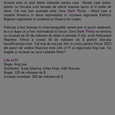
Acesta este si unul dintre motivele pentru care filmele care tinesc
premii ca Oscarul sunt lansate de obicei toamna tarziu si in lunile de
iarna. Cel mai bun exemplu este
Zero Dark Thirty
- filmul care a
impartit America in doua repovestind in viziunea regizoarei Kathryn
Bigelow capturarea si uciderea lui Osama bin Laden.
Pelicula a fost lansata in cinematografele americane in acest weekend,
la o zi dupa ce a fost nominalizat la Oscar.
Zero Dark Thirty
va termina
cu incasari de 25 de milioane de dolari in primele 3 zile, scrie Hollywood
Reporter. Filmul a costat 40 de milioane de $ potrivit site-ului
boxofficemojo.com. Cel mai de succes film in cursa pentru Oscar 2013
din punct de vedere financiar este
Life of Pi
al regizorului Ang Lee. Ce
bugete si incasari au avut celelalte filme?
Life of Pi
Regie: Ang Lee
Distributie: Suraj Sharma, Irrfan Khan, Adil Hussain
Buget: 120 de milioane de $
Incasari mondiale: 393 de milioane de $