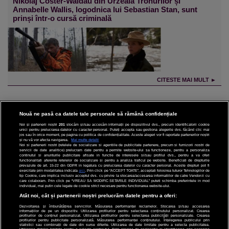
Nikolaj Coster-Waldau din Urzeala Tronurilor și
Annabelle Wallis, logodnica lui Sebastian Stan, sunt
prinși într-o cursă criminală
CITESTE MAI MULT ►
Nouă ne pasă ca datele tale personale să rămână confidențiale
Noi și partenerii noștri
201
stocăm și/sau accesăm informații pe dispozitivul dvs., precum identificatorii cookie
unici pentru prelucrarea datelor cu caracter personal. Puteți accepta sau gestiona alegerile dvs. făcând clic mai
CINEMA
jos sau în orice moment, pe pagina cu politica de confidențialitate. Aceste alegeri vor fi raportate partenerilor noștri
și nu vă vor afecta navigarea.
Mai multe detalii
Noi si partenerii nostri (retelele de socializare si agentiile de publicitate partenere, precum si furnizorii nostri de
servicii de date analitice) prelucram date pentru a permite website-ului sa functioneze, pentru a personaliza
DIVERTISMENT
continutul si anunturile publicitare afisate in functie de interesele si/sau profilul dvs., pentru a va oferi
functionalitati aferente retelelor de socializare si pentru a analiza traficul pe website. Beneficiati de drepturile
prevazute de art. 15-22 din GDPR in legatura cu prelucrarea datelor cu caracter personal. Aceste drepturi pot fi
STIRI
exercitate prin modalitatea indicata
aici
. Prin click pe “ACCEPT TOATE”, acceptati folosirea tuturor Tehnologiilor de
tip Cookie, care implica inclusiv acceptul dvs. cu privire la stocarea/accesarea informatiilor de catre Vendor-ii cu
care colaboram. Prin click pe “VREAU SA MODIFIC SETARILE INDIVIDUAL” puteti schimba preferintele in mod
TEHNOLOGIE
individual, mai putin cele legate de cookie strict necesare pentru functionarea website-ului.
Atât noi, cât și partenerii noștri prelucrăm datele pentru a oferi:
SPORT
Dezvoltarea și îmbunătățirea serviciilor. Măsurarea performanței reclamelor. Stocarea și/sau accesarea
informațiilor de pe un dispozitiv. Utilizarea profilurilor pentru selectarea conținutului personalizat. Crearea
JOBURI PRO
profilurilor de conținut personalizat. Utilizarea profilurilor pentru selectarea publicității personalizate. Crearea
profilurilor pentru publicitate personalizată. Măsurarea performanței conținutului. Înțelegerea publicului prin
statistici sau combinații de date din surse diferite. Utilizarea de date limitate pentru a selecta publicitatea.