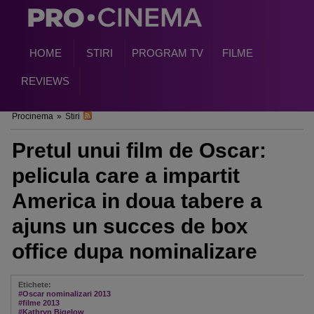
HOME
STIRI
PROGRAM TV
FILME
REVIEWS
Procinema
»
Stiri
Pretul unui film de Oscar:
pelicula care a impartit
America in doua tabere a
ajuns un succes de box
office dupa nominalizare
Etichete:
#Oscar nominalizari 2013
#filme 2013
#Kathryn Bigelow