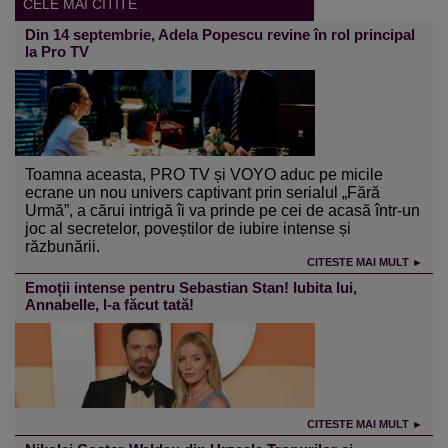
CELE MAI CITITE
Din 14 septembrie, Adela Popescu revine în rol principal
la Pro TV
Toamna aceasta, PRO TV și VOYO aduc pe micile
ecrane un nou univers captivant prin serialul „Fără
Urmă”, a cărui intrigă îi va prinde pe cei de acasă într-un
joc al secretelor, poveștilor de iubire intense și
răzbunării.
CITESTE MAI MULT ►
Emoții intense pentru Sebastian Stan! Iubita lui,
Annabelle, l-a făcut tată!
CITESTE MAI MULT ►