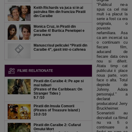
"Publicul ne-a
Keith Richards va juca si in al
spus ca cel mai
patrulea film din franciza Piratii
mult i-a placut la
din Caraibe
serie a fost ca era
originala, o
Monica Cruz, in Piratii din
poveste
Caraibe 4! Burtica Penelopei e
nefamiliara. Asa
prea mare
ca am incercat sa
o continuam cu
Manuscrisul peliculei “Piratii din
fiecare film,
Caraibe 4”, gasit intr-o cafenea
aducand de
fiecare data ceva
nou si diferit.
Atata timp cat
publicului ii place
FILME RELATIONATE
noua parte, vom
face o alta. Totul
Piratii din Caraibe 4: Pe ape si
depinde de
mai tulburi
(Pirates of the Caribbean: On
Johnny. Adora
Stranger Tides )
personajul." a
9.7
/10
declarat
producatorul Jerry
Piratii din Insula Comorii
Bruckheimer.
(Pirates of Treasure Island )
Scenaristii au
10.0
/10
dezvaluit ca filmul
nu va fi o
Piratii din Caraibe 2: Cufarul
continuare a
Omului Mort
firului pe care se