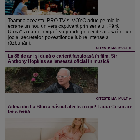
Toamna aceasta, PRO TV și VOYO aduc pe micile
ecrane un nou univers captivant prin serialul „Fără
Urmă”, a cărui intrigă îi va prinde pe cei de acasă într-un
joc al secretelor, poveștilor de iubire intense și
răzbunării.
CITESTE MAI MULT ►
La 88 de ani și după o carieră fabuloasă în film, Sir
Anthony Hopkins se lansează oficial în muzică
CITESTE MAI MULT ►
Adina din La Bloc a născut al 5-lea copil! Laura Cosoi are
tot o fetiță