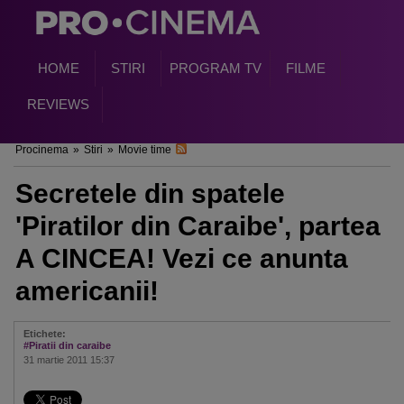
HOME
STIRI
PROGRAM TV
FILME
REVIEWS
Procinema
»
Stiri
»
Movie time
Secretele din spatele
'Piratilor din Caraibe', partea
A CINCEA! Vezi ce anunta
americanii!
Etichete:
#Piratii din caraibe
31 martie 2011 15:37