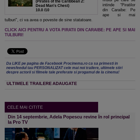
(Pirates of the Caribbean 2:
intinde “Piratilor
Dead Man's Chest)
din Caraibe: Pe
10.0
/10
ape si mai
tulburi", ci va avea o poveste de sine statatoare.
CLICK AICI PENTRU A VOTA PIRATII DIN CARAIBE: PE APE SI MAI
TULBURI!
Da LIKE pe pagina de Facebook Procinema.ro ca sa primesti in
newsfeedul tau PERSONALIZAT cele mai noi trailere, ultimele stiri
despre actorii si filmele tale preferate si progamul de la cinema!
ULTIMELE TRAILERE ADAUGATE
CELE MAI CITITE
Din 14 septembrie, Adela Popescu revine în rol principal
la Pro TV