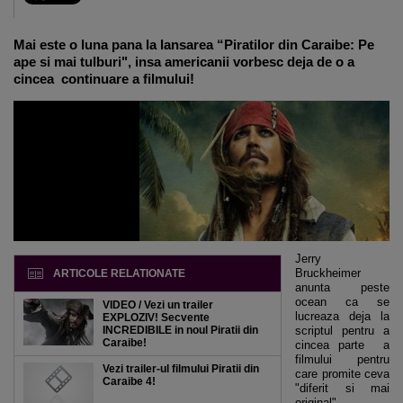
Mai este o luna pana la lansarea “Piratilor din Caraibe: Pe
ape si mai tulburi", insa americanii vorbesc deja de o a
cincea continuare a filmului!
Jerry
Bruckheimer
ARTICOLE RELATIONATE
anunta peste
ocean ca se
VIDEO / Vezi un trailer
lucreaza deja la
EXPLOZIV! Secvente
INCREDIBILE in noul Piratii din
scriptul pentru a
Caraibe!
cincea parte a
filmului pentru
Vezi trailer-ul filmului Piratii din
care promite ceva
Caraibe 4!
"diferit si mai
original"