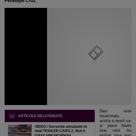
Penelope Cruz
.
Desi este
insarcinata,
ARTICOLE RELATIONATE
actrita a reusit sa-
si joace foarte
VIDEO / Secvente amuzante in
bine rolul. Au
noul TRAILER CARS 2. Vezi o
cursa spectaculoasa
existat insa voci