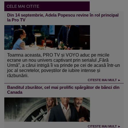
CELE MAI CITITE
Din 14 septembrie, Adela Popescu revine în rol principal
la Pro TV
Toamna aceasta, PRO TV și VOYO aduc pe micile
ecrane un nou univers captivant prin serialul „Fără
Urmă”, a cărui intrigă îi va prinde pe cei de acasă într-un
joc al secretelor, poveștilor de iubire intense și
răzbunării.
CITESTE MAI MULT ►
Banditul zburător, cel mai prolific spărgător de bănci din
Canada
CITESTE MAI MULT ►