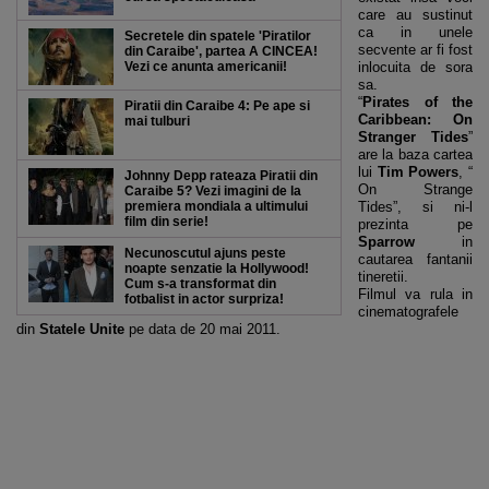
care au sustinut
ca in unele
Secretele din spatele 'Piratilor
secvente ar fi fost
din Caraibe', partea A CINCEA!
Vezi ce anunta americanii!
inlocuita de sora
sa.
“
Pirates of the
Piratii din Caraibe 4: Pe ape si
Caribbean: On
mai tulburi
Stranger Tides
”
are la baza cartea
lui
Tim Powers
, “
Johnny Depp rateaza Piratii din
On Strange
Caraibe 5? Vezi imagini de la
premiera mondiala a ultimului
Tides”, si ni-l
film din serie!
prezinta pe
Sparrow
in
Necunoscutul ajuns peste
cautarea fantanii
noapte senzatie la Hollywood!
tineretii.
Cum s-a transformat din
Filmul va rula in
fotbalist in actor surpriza!
cinematografele
din
Statele Unite
pe data de 20 mai 2011.