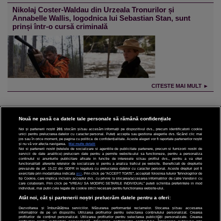
Nikolaj Coster-Waldau din Urzeala Tronurilor și
Annabelle Wallis, logodnica lui Sebastian Stan, sunt
prinși într-o cursă criminală
CITESTE MAI MULT ►
Nouă ne pasă ca datele tale personale să rămână confidențiale
Noi și partenerii noștri
201
stocăm și/sau accesăm informații pe dispozitivul dvs., precum identificatorii cookie
unici pentru prelucrarea datelor cu caracter personal. Puteți accepta sau gestiona alegerile dvs. făcând clic mai
CINEMA
jos sau în orice moment, pe pagina cu politica de confidențialitate. Aceste alegeri vor fi raportate partenerilor noștri
și nu vă vor afecta navigarea.
Mai multe detalii
Noi si partenerii nostri (retelele de socializare si agentiile de publicitate partenere, precum si furnizorii nostri de
servicii de date analitice) prelucram date pentru a permite website-ului sa functioneze, pentru a personaliza
DIVERTISMENT
continutul si anunturile publicitare afisate in functie de interesele si/sau profilul dvs., pentru a va oferi
functionalitati aferente retelelor de socializare si pentru a analiza traficul pe website. Beneficiati de drepturile
prevazute de art. 15-22 din GDPR in legatura cu prelucrarea datelor cu caracter personal. Aceste drepturi pot fi
STIRI
exercitate prin modalitatea indicata
aici
. Prin click pe “ACCEPT TOATE”, acceptati folosirea tuturor Tehnologiilor de
tip Cookie, care implica inclusiv acceptul dvs. cu privire la stocarea/accesarea informatiilor de catre Vendor-ii cu
care colaboram. Prin click pe “VREAU SA MODIFIC SETARILE INDIVIDUAL” puteti schimba preferintele in mod
TEHNOLOGIE
individual, mai putin cele legate de cookie strict necesare pentru functionarea website-ului.
Atât noi, cât și partenerii noștri prelucrăm datele pentru a oferi:
SPORT
Dezvoltarea și îmbunătățirea serviciilor. Măsurarea performanței reclamelor. Stocarea și/sau accesarea
informațiilor de pe un dispozitiv. Utilizarea profilurilor pentru selectarea conținutului personalizat. Crearea
JOBURI PRO
profilurilor de conținut personalizat. Utilizarea profilurilor pentru selectarea publicității personalizate. Crearea