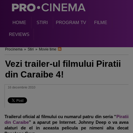
HOME
STIRI
PROGRAM TV
FILME
REVIEWS
Procinema
»
Stiri
»
Movie time
Vezi trailer-ul filmului Piratii
din Caraibe 4!
16 decembrie 2010
Trailerul oficial al filmului cu numarul patru din seria “
Piratii
din Caraibe
” a aparut pe Internet.
Johnny Deep
o va avea
alaturi de el in aceasta pelicula pe nimeni alta decat