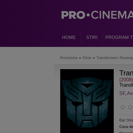
HOME
STIRI
PROGRAM T
Procinema
»
Filme
»
Transformers: Revenge
Tran
(2008)
Transf
SF
,
Av
Cu:
Shi
Casa de