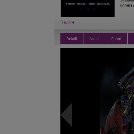
Sinopsi
univers 
Tweet
Detalii
Actori
Pareri