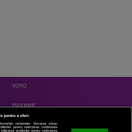
VOYO
DESPRE
Politica Confidentialitate
le pentru a oferi:
Contact
formanței reclamelor. Stocarea și/sau
filurilor pentru selectarea conținutului
Utilizarea profilurilor pentru selectarea