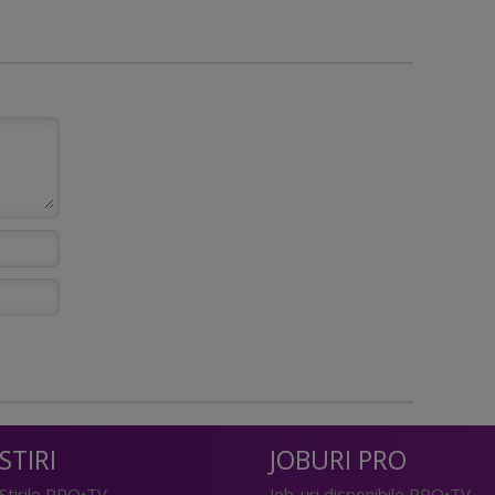
STIRI
JOBURI PRO
Stirile PRO•TV
Job-uri disponibile PRO•TV