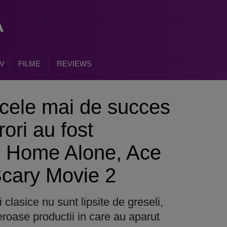
V
FILME
REVIEWS
n cele mai de succes
ori au fost
n Home Alone, Ace
Scary Movie 2
 clasice nu sunt lipsite de greseli,
roase productii in care au aparut