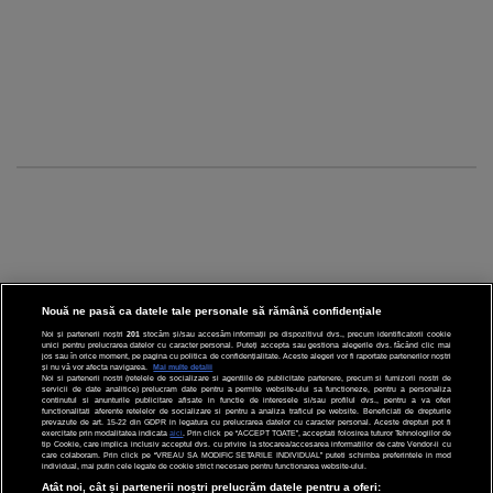
Nouă ne pasă ca datele tale personale să rămână confidențiale
Noi și partenerii noștri
201
stocăm și/sau accesăm informații pe dispozitivul dvs., precum identificatorii cookie
unici pentru prelucrarea datelor cu caracter personal. Puteți accepta sau gestiona alegerile dvs. făcând clic mai
CINEMA
jos sau în orice moment, pe pagina cu politica de confidențialitate. Aceste alegeri vor fi raportate partenerilor noștri
și nu vă vor afecta navigarea.
Mai multe detalii
Noi si partenerii nostri (retelele de socializare si agentiile de publicitate partenere, precum si furnizorii nostri de
servicii de date analitice) prelucram date pentru a permite website-ului sa functioneze, pentru a personaliza
DIVERTISMENT
continutul si anunturile publicitare afisate in functie de interesele si/sau profilul dvs., pentru a va oferi
functionalitati aferente retelelor de socializare si pentru a analiza traficul pe website. Beneficiati de drepturile
prevazute de art. 15-22 din GDPR in legatura cu prelucrarea datelor cu caracter personal. Aceste drepturi pot fi
STIRI
exercitate prin modalitatea indicata
aici
. Prin click pe “ACCEPT TOATE”, acceptati folosirea tuturor Tehnologiilor de
tip Cookie, care implica inclusiv acceptul dvs. cu privire la stocarea/accesarea informatiilor de catre Vendor-ii cu
care colaboram. Prin click pe “VREAU SA MODIFIC SETARILE INDIVIDUAL” puteti schimba preferintele in mod
TEHNOLOGIE
individual, mai putin cele legate de cookie strict necesare pentru functionarea website-ului.
Atât noi, cât și partenerii noștri prelucrăm datele pentru a oferi: