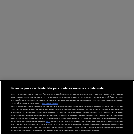
Nouă ne pasă ca datele tale personale să rămână confidențiale
Noi și partenerii noștri
201
stocăm și/sau accesăm informații pe dispozitivul dvs., precum identificatorii cookie
unici pentru prelucrarea datelor cu caracter personal. Puteți accepta sau gestiona alegerile dvs. făcând clic mai
CINEMA
jos sau în orice moment, pe pagina cu politica de confidențialitate. Aceste alegeri vor fi raportate partenerilor noștri
și nu vă vor afecta navigarea.
Mai multe detalii
Noi si partenerii nostri (retelele de socializare si agentiile de publicitate partenere, precum si furnizorii nostri de
servicii de date analitice) prelucram date pentru a permite website-ului sa functioneze, pentru a personaliza
DIVERTISMENT
continutul si anunturile publicitare afisate in functie de interesele si/sau profilul dvs., pentru a va oferi
functionalitati aferente retelelor de socializare si pentru a analiza traficul pe website. Beneficiati de drepturile
prevazute de art. 15-22 din GDPR in legatura cu prelucrarea datelor cu caracter personal. Aceste drepturi pot fi
STIRI
exercitate prin modalitatea indicata
aici
. Prin click pe “ACCEPT TOATE”, acceptati folosirea tuturor Tehnologiilor de
tip Cookie, care implica inclusiv acceptul dvs. cu privire la stocarea/accesarea informatiilor de catre Vendor-ii cu
care colaboram. Prin click pe “VREAU SA MODIFIC SETARILE INDIVIDUAL” puteti schimba preferintele in mod
TEHNOLOGIE
individual, mai putin cele legate de cookie strict necesare pentru functionarea website-ului.