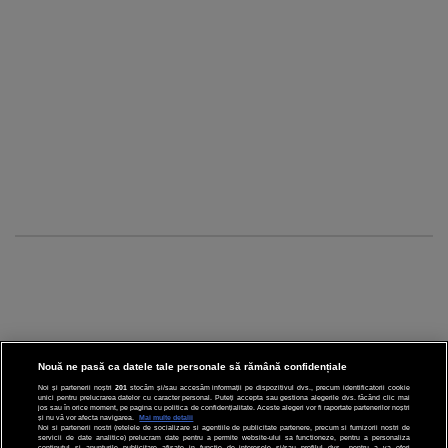
Nouă ne pasă ca datele tale personale să rămână confidențiale
Noi și partenerii noștri
201
stocăm și/sau accesăm informații pe dispozitivul dvs., precum identificatorii cookie
unici pentru prelucrarea datelor cu caracter personal. Puteți accepta sau gestiona alegerile dvs. făcând clic mai
CINEMA
jos sau în orice moment, pe pagina cu politica de confidențialitate. Aceste alegeri vor fi raportate partenerilor noștri
și nu vă vor afecta navigarea.
Mai multe detalii
Noi si partenerii nostri (retelele de socializare si agentiile de publicitate partenere, precum si furnizorii nostri de
servicii de date analitice) prelucram date pentru a permite website-ului sa functioneze, pentru a personaliza
DIVERTISMENT
continutul si anunturile publicitare afisate in functie de interesele si/sau profilul dvs., pentru a va oferi