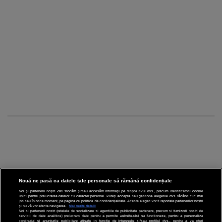
Nouă ne pasă ca datele tale personale să rămână confidențiale
Noi și partenerii noștri
201
stocăm și/sau accesăm informații pe dispozitivul dvs., precum identificatorii cookie
unici pentru prelucrarea datelor cu caracter personal. Puteți accepta sau gestiona alegerile dvs. făcând clic mai
CINEMA
jos sau în orice moment, pe pagina cu politica de confidențialitate. Aceste alegeri vor fi raportate partenerilor noștri
și nu vă vor afecta navigarea.
Mai multe detalii
Noi si partenerii nostri (retelele de socializare si agentiile de publicitate partenere, precum si furnizorii nostri de
servicii de date analitice) prelucram date pentru a permite website-ului sa functioneze, pentru a personaliza
DIVERTISMENT
continutul si anunturile publicitare afisate in functie de interesele si/sau profilul dvs., pentru a va oferi