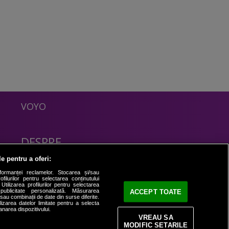
VOYO
DESPRE
Politica Confidentialitate
le pentru a oferi:
Contact
formanței reclamelor. Stocarea și/sau
filurilor pentru selectarea conținutului
Utilizarea profilurilor pentru selectarea
 publicitate personalizată. Măsurarea
ACCEPT TOATE
i sau combinații de date din surse diferite.
ilizarea datelor limitate pentru a selecta
anarea dispozitivului.
VREAU SA
MODIFIC SETARILE