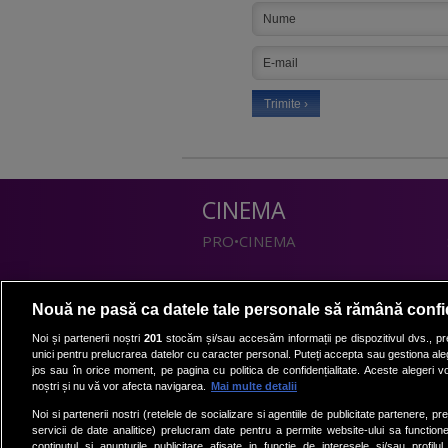
CINEMA
PRO•CINEMA
DIVERTISMENT
Nouă ne pasă ca datele tale personale să rămână confi
PRO•TV
Noi și partenerii noștri
201
stocăm și/sau accesăm informații pe dispozitivul dvs., pre
unici pentru prelucrarea datelor cu caracter personal. Puteți accepta sau gestiona aleg
Romanii au talent
jos sau în orice moment, pe pagina cu politica de confidențialitate. Aceste alegeri vor
Vocea Romaniei
noștri și nu vă vor afecta navigarea.
Mai multe detalii
Las Fierbinti
Noi si partenerii nostri (retelele de socializare si agentiile de publicitate partenere, pr
La Maruta
servicii de date analitice) prelucram date pentru a permite website-ului sa function
continutul si anunturile publicitare afisate in functie de interesele si/sau profilu