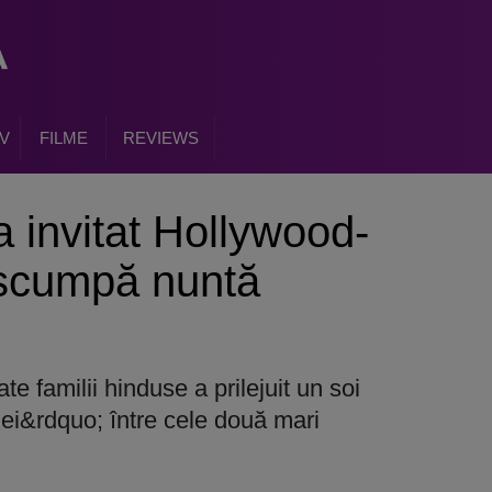
V
FILME
REVIEWS
a invitat Hollywood-
 scumpă nuntă
te familii hinduse a prilejuit un soi
ei&rdquo; între cele două mari