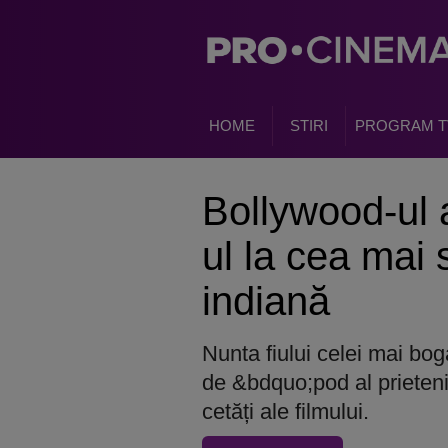
HOME
STIRI
PROGRAM T
Bollywood-ul 
ul la cea mai
indiană
Nunta fiului celei mai boga
de &bdquo;pod al prieteni
cetăți ale filmului.