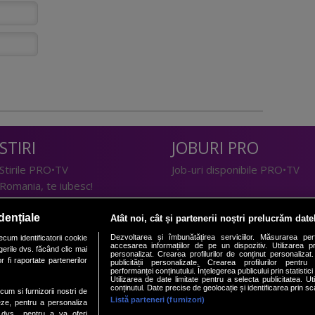
STIRI
JOBURI PRO
Stirile PRO•TV
Job-uri disponibile PRO•TV
Romania, te iubesc!
LIFESTYLE
dențiale
Atât noi, cât și partenerii noștri prelucrăm date
TEHNOLOGIE
Doctor de Bine
Dezvoltarea și îmbunătățirea serviciilor. Măsurarea per
cum identificatorii cookie
accesarea informațiilor de pe un dispozitiv. Utilizarea pro
erile dvs. făcând clic mai
I Like IT
Acasă
personalizat. Crearea profilurilor de conținut personalizat. 
 fi raportate partenerilor
publicității personalizate. Crearea profilurilor pentru
Acasă Gold
performanței conținutului. Înțelegerea publicului prin statistic
Utilizarea de date limitate pentru a selecta publicitatea. Ut
Perfecte
conținutul. Date precise de geolocație și identificarea prin sc
ecum si furnizorii nostri de
SPORT
DeBarbati
Listă parteneri (furnizori)
eze, pentru a personaliza
l dvs., pentru a va oferi