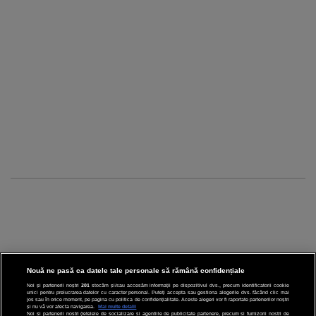
Nouă ne pasă ca datele tale personale să rămână confidențiale
Noi și partenerii noștri
201
stocăm și/sau accesăm informații pe dispozitivul dvs., precum identificatorii cookie
unici pentru prelucrarea datelor cu caracter personal. Puteți accepta sau gestiona alegerile dvs. făcând clic mai
CINEMA
jos sau în orice moment, pe pagina cu politica de confidențialitate. Aceste alegeri vor fi raportate partenerilor noștri
și nu vă vor afecta navigarea.
Mai multe detalii
Noi si partenerii nostri (retelele de socializare si agentiile de publicitate partenere, precum si furnizorii nostri de