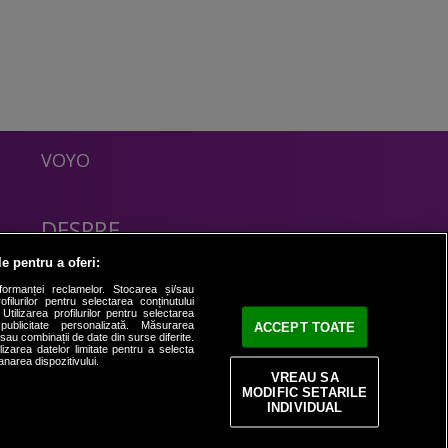
VOYO
DESPRE
Politica Confidentialitate
le pentru a oferi:
Contact
formanței reclamelor. Stocarea și/sau
filurilor pentru selectarea conținutului
Utilizarea profilurilor pentru selectarea
 publicitate personalizată. Măsurarea
ACCEPT TOATE
i sau combinații de date din surse diferite.
ilizarea datelor limitate pentru a selecta
anarea dispozitivului.
VREAU SA
MODIFIC SETARILE
INDIVIDUAL