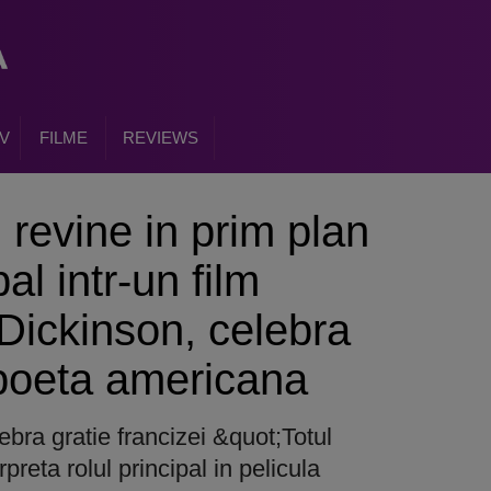
V
FILME
REVIEWS
 revine in prim plan
pal intr-un film
Dickinson, celebra
 poeta americana
ebra gratie francizei &quot;Totul
preta rolul principal in pelicula