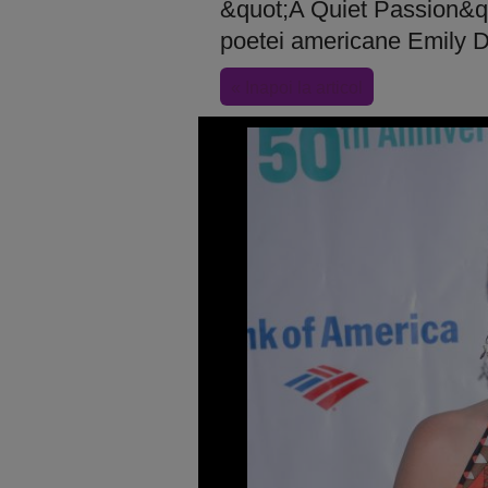
&quot;A Quiet Passion&quo
poetei americane Emily D
« Inapoi la articol