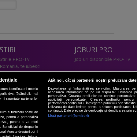
STIRI
JOBURI PRO
Stirile PRO•TV
Job-uri disponibile PRO•TV
Romania, te iubesc!
LIFESTYLE
dențiale
Atât noi, cât și partenerii noștri prelucrăm date
TEHNOLOGIE
Doctor de Bine
Dezvoltarea și îmbunătățirea serviciilor. Măsurarea per
cum identificatorii cookie
accesarea informațiilor de pe un dispozitiv. Utilizarea pro
erile dvs. făcând clic mai
I Like IT
Acasă
personalizat. Crearea profilurilor de conținut personalizat. 
 fi raportate partenerilor
publicității personalizate. Crearea profilurilor pentru
Acasă Gold
performanței conținutului. Înțelegerea publicului prin statistic
Utilizarea de date limitate pentru a selecta publicitatea. Ut
Perfecte
conținutul. Date precise de geolocație și identificarea prin sc
ecum si furnizorii nostri de
SPORT
DeBarbati
Listă parteneri (furnizori)
eze, pentru a personaliza
l dvs., pentru a va oferi
Foodstory
Sport.ro
. Beneficiati de drepturile
PRO•ARENA
al. Aceste drepturi pot fi
ptati folosirea tuturor