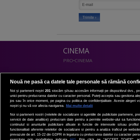
CINEMA
PRO•CINEMA
DIVERTISMENT
Nouă ne pasă ca datele tale personale să rămână confi
PRO•TV
Noi și partenerii noștri
201
stocăm și/sau accesăm informații pe dispozitivul dvs., pre
unici pentru prelucrarea datelor cu caracter personal. Puteți accepta sau gestiona aleg
Romanii au talent
jos sau în orice moment, pe pagina cu politica de confidențialitate. Aceste alegeri vor
Vocea Romaniei
noștri și nu vă vor afecta navigarea.
Mai multe detalii
Las Fierbinti
Noi si partenerii nostri (retelele de socializare si agentiile de publicitate partenere, pr
La Maruta
servicii de date analitice) prelucram date pentru a permite website-ului sa function
continutul si anunturile publicitare afisate in functie de interesele si/sau profilu
Apropo TV
functionalitati aferente retelelor de socializare si pentru a analiza traficul pe website
prevazute de art. 15-22 din GDPR in legatura cu prelucrarea datelor cu caracter person
aici
exercitate prin modalitatea indicata
. Prin click pe “ACCEPT TOATE”, acce