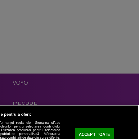
VOYO
DESPRE
Politica Confidentialitate
le pentru a oferi:
Contact
formanței reclamelor. Stocarea și/sau
filurilor pentru selectarea conținutului
Utilizarea profilurilor pentru selectarea
 publicitate personalizată. Măsurarea
ACCEPT TOATE
i sau combinații de date din surse diferite.