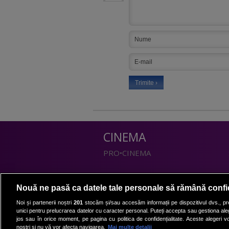
CINEMA
PRO•CINEMA
DIVERTISMENT
Nouă ne pasă ca datele tale personale să rămână confi
PRO•TV
Noi și partenerii noștri
201
stocăm și/sau accesăm informații pe dispozitivul dvs., pre
unici pentru prelucrarea datelor cu caracter personal. Puteți accepta sau gestiona aleg
Romanii au talent
jos sau în orice moment, pe pagina cu politica de confidențialitate. Aceste alegeri vor
Vocea Romaniei
noștri și nu vă vor afecta navigarea.
Mai multe detalii