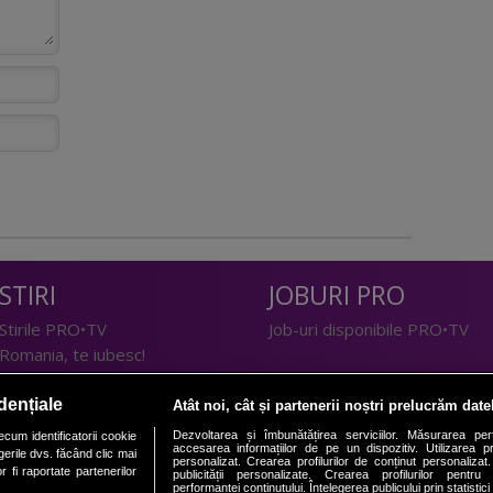
STIRI
JOBURI PRO
Stirile PRO•TV
Job-uri disponibile PRO•TV
Romania, te iubesc!
LIFESTYLE
dențiale
Atât noi, cât și partenerii noștri prelucrăm date
TEHNOLOGIE
Doctor de Bine
Dezvoltarea și îmbunătățirea serviciilor. Măsurarea per
cum identificatorii cookie
accesarea informațiilor de pe un dispozitiv. Utilizarea pro
erile dvs. făcând clic mai
I Like IT
Acasă
personalizat. Crearea profilurilor de conținut personalizat. 
 fi raportate partenerilor
publicității personalizate. Crearea profilurilor pentru
Acasă Gold
performanței conținutului. Înțelegerea publicului prin statistic