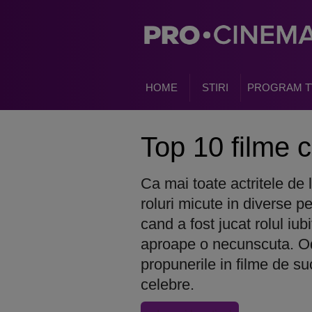
HOME
STIRI
PROGRAM T
Top 10 filme 
Ca mai toate actritele de
roluri micute in diverse p
cand a fost jucat rolul iu
aproape o necunscuta. Od
propunerile in filme de s
celebre.