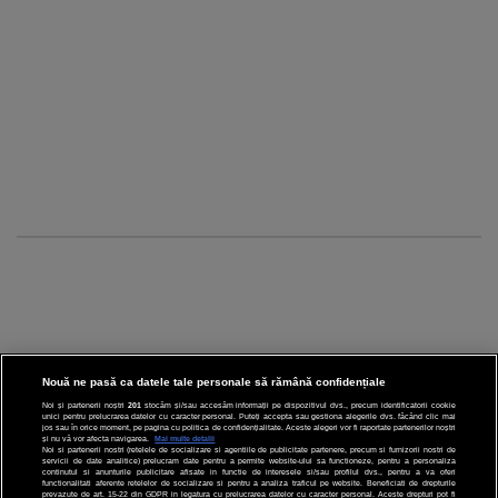
Nouă ne pasă ca datele tale personale să rămână confidențiale
Noi și partenerii noștri
201
stocăm și/sau accesăm informații pe dispozitivul dvs., precum identificatorii cookie
unici pentru prelucrarea datelor cu caracter personal. Puteți accepta sau gestiona alegerile dvs. făcând clic mai
CINEMA
jos sau în orice moment, pe pagina cu politica de confidențialitate. Aceste alegeri vor fi raportate partenerilor noștri
și nu vă vor afecta navigarea.
Mai multe detalii
Noi si partenerii nostri (retelele de socializare si agentiile de publicitate partenere, precum si furnizorii nostri de
servicii de date analitice) prelucram date pentru a permite website-ului sa functioneze, pentru a personaliza
DIVERTISMENT
continutul si anunturile publicitare afisate in functie de interesele si/sau profilul dvs., pentru a va oferi
functionalitati aferente retelelor de socializare si pentru a analiza traficul pe website. Beneficiati de drepturile
prevazute de art. 15-22 din GDPR in legatura cu prelucrarea datelor cu caracter personal. Aceste drepturi pot fi