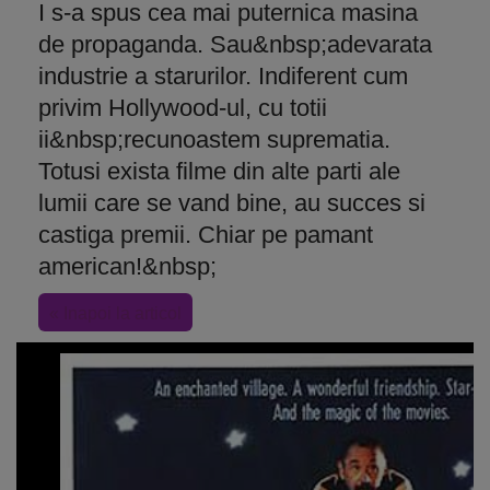
I s-a spus cea mai puternica masina
de propaganda. Sau&nbsp;adevarata
industrie a starurilor. Indiferent cum
privim Hollywood-ul, cu totii
ii&nbsp;recunoastem suprematia.
Totusi exista filme din alte parti ale
lumii care se vand bine, au succes si
castiga premii. Chiar pe pamant
american!&nbsp;
« Inapoi la articol