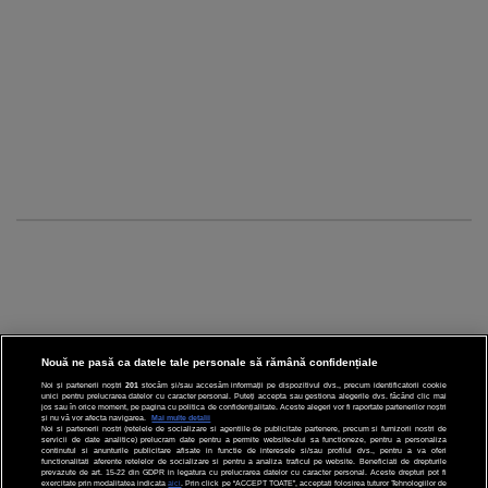
Nouă ne pasă ca datele tale personale să rămână confidențiale
Noi și partenerii noștri
201
stocăm și/sau accesăm informații pe dispozitivul dvs., precum identificatorii cookie
unici pentru prelucrarea datelor cu caracter personal. Puteți accepta sau gestiona alegerile dvs. făcând clic mai
CINEMA
jos sau în orice moment, pe pagina cu politica de confidențialitate. Aceste alegeri vor fi raportate partenerilor noștri
și nu vă vor afecta navigarea.
Mai multe detalii
Noi si partenerii nostri (retelele de socializare si agentiile de publicitate partenere, precum si furnizorii nostri de
servicii de date analitice) prelucram date pentru a permite website-ului sa functioneze, pentru a personaliza
DIVERTISMENT
continutul si anunturile publicitare afisate in functie de interesele si/sau profilul dvs., pentru a va oferi
functionalitati aferente retelelor de socializare si pentru a analiza traficul pe website. Beneficiati de drepturile
prevazute de art. 15-22 din GDPR in legatura cu prelucrarea datelor cu caracter personal. Aceste drepturi pot fi
STIRI
exercitate prin modalitatea indicata
aici
. Prin click pe “ACCEPT TOATE”, acceptati folosirea tuturor Tehnologiilor de