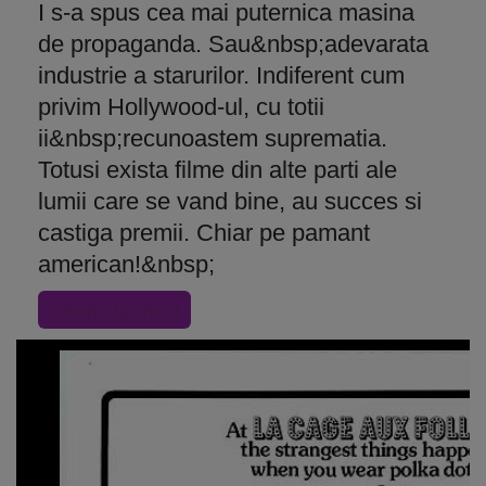
I s-a spus cea mai puternica masina
de propaganda. Sau&nbsp;adevarata
industrie a starurilor. Indiferent cum
privim Hollywood-ul, cu totii
ii&nbsp;recunoastem suprematia.
Totusi exista filme din alte parti ale
lumii care se vand bine, au succes si
castiga premii. Chiar pe pamant
american!&nbsp;
« Inapoi la articol