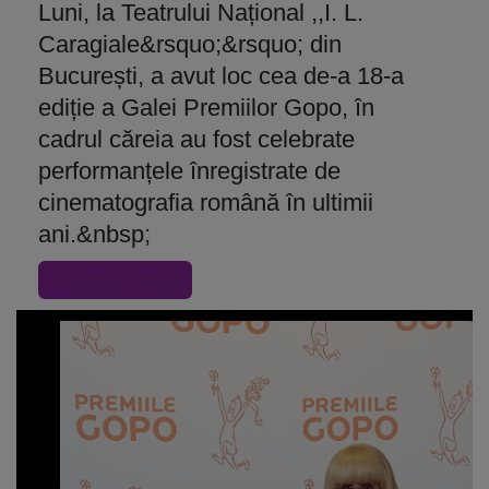
Luni, la Teatrului Național ,,I. L.
Caragiale&rsquo;&rsquo; din
București, a avut loc cea de-a 18-a
ediție a Galei Premiilor Gopo, în
cadrul căreia au fost celebrate
performanțele înregistrate de
cinematografia română în ultimii
ani.&nbsp;
« Inapoi la articol