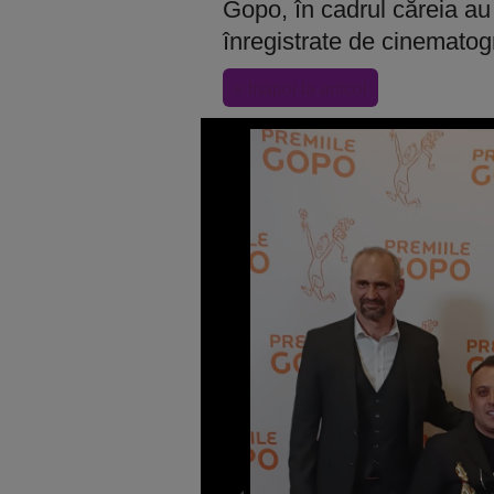
Gopo, în cadrul căreia au
înregistrate de cinematog
« Inapoi la articol