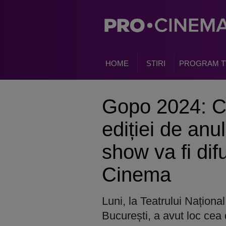
HOME
STIRI
PROGRAM T
Gopo 2024: Ci
ediției de anu
show va fi dif
Cinema
Luni, la Teatrului Naționa
București, a avut loc cea 