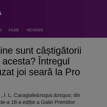
V
FILME
REVIEWS
ne sunt câștigătorii
l acesta? Întregul
uzat joi seară la Pro
l ,,I. L. Caragiale&rsquo;&rsquo; din
de-a 18-a ediție a Galei Premiilor