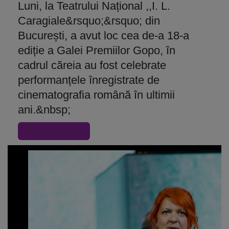
Luni, la Teatrului Național ,,I. L.
Caragiale&rsquo;&rsquo; din
București, a avut loc cea de-a 18-a
ediție a Galei Premiilor Gopo, în
cadrul căreia au fost celebrate
performanțele înregistrate de
cinematografia română în ultimii
ani.&nbsp;
« Inapoi la articol