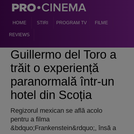
HOME
STIRI
PROGRAM TV
FILME
REVIEWS
Guillermo del Toro a
trăit o experiență
paranormală într-un
hotel din Scoția
Regizorul mexican se află acolo
pentru a filma
&bdquo;Frankenstein&rdquo;, însă a