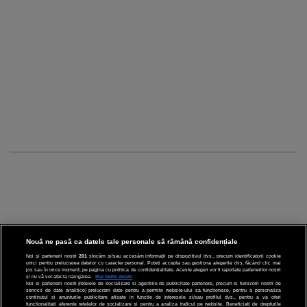
Nouă ne pasă ca datele tale personale să rămână confidențiale
Noi și partenerii noștri
201
stocăm și/sau accesăm informații pe dispozitivul dvs., precum identificatorii cookie
unici pentru prelucrarea datelor cu caracter personal. Puteți accepta sau gestiona alegerile dvs. făcând clic mai
CINEMA
jos sau în orice moment, pe pagina cu politica de confidențialitate. Aceste alegeri vor fi raportate partenerilor noștri
și nu vă vor afecta navigarea.
Mai multe detalii
Noi si partenerii nostri (retelele de socializare si agentiile de publicitate partenere, precum si furnizorii nostri de
servicii de date analitice) prelucram date pentru a permite website-ului sa functioneze, pentru a personaliza
DIVERTISMENT
continutul si anunturile publicitare afisate in functie de interesele si/sau profilul dvs., pentru a va oferi
functionalitati aferente retelelor de socializare si pentru a analiza traficul pe website. Beneficiati de drepturile