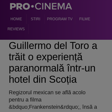
HOME
STIRI
PROGRAM TV
FILME
REVIEWS
Guillermo del Toro a
trăit o experiență
paranormală într-un
hotel din Scoția
Regizorul mexican se află acolo
pentru a filma
&bdquo;Frankenstein&rdquo;, însă a