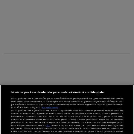
Nouă ne pasă ca datele tale personale să rămână confidențiale
Noi și partenerii noștri
201
stocăm și/sau accesăm informații pe dispozitivul dvs., precum identificatorii cookie
unici pentru prelucrarea datelor cu caracter personal. Puteți accepta sau gestiona alegerile dvs. făcând clic mai
CINEMA
jos sau în orice moment, pe pagina cu politica de confidențialitate. Aceste alegeri vor fi raportate partenerilor noștri
și nu vă vor afecta navigarea.
Mai multe detalii
Noi si partenerii nostri (retelele de socializare si agentiile de publicitate partenere, precum si furnizorii nostri de
servicii de date analitice) prelucram date pentru a permite website-ului sa functioneze, pentru a personaliza
DIVERTISMENT
continutul si anunturile publicitare afisate in functie de interesele si/sau profilul dvs., pentru a va oferi
functionalitati aferente retelelor de socializare si pentru a analiza traficul pe website. Beneficiati de drepturile
prevazute de art. 15-22 din GDPR in legatura cu prelucrarea datelor cu caracter personal. Aceste drepturi pot fi
STIRI
exercitate prin modalitatea indicata
aici
. Prin click pe “ACCEPT TOATE”, acceptati folosirea tuturor Tehnologiilor de
tip Cookie, care implica inclusiv acceptul dvs. cu privire la stocarea/accesarea informatiilor de catre Vendor-ii cu
care colaboram. Prin click pe “VREAU SA MODIFIC SETARILE INDIVIDUAL” puteti schimba preferintele in mod