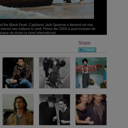
of the Black Pearl: Capitanul Jack Sparrow a devenit cel mai
ersul sau saltaret si zvelt. Filmul din 2003 a avut incasari de
oane de dolari la nivel international.
Share