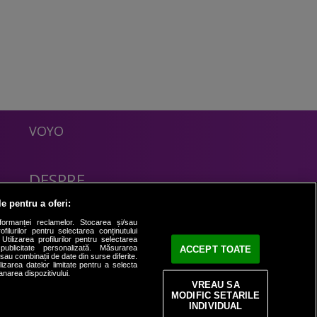
VOYO
DESPRE
Politica Confidentialitate
le pentru a oferi:
Contact
formanței reclamelor. Stocarea și/sau
filurilor pentru selectarea conținutului
Utilizarea profilurilor pentru selectarea
 publicitate personalizată. Măsurarea
ACCEPT TOATE
i sau combinații de date din surse diferite.
ilizarea datelor limitate pentru a selecta
anarea dispozitivului.
VREAU SA
MODIFIC SETARILE
INDIVIDUAL