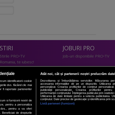
STIRI
JOBURI PRO
Stirile PRO•TV
Job-uri disponibile PRO•TV
Romania, te iubesc!
LIFESTYLE
dențiale
Atât noi, cât și partenerii noștri prelucrăm date
TEHNOLOGIE
Doctor de Bine
Dezvoltarea și îmbunătățirea serviciilor. Măsurarea per
cum identificatorii cookie
accesarea informațiilor de pe un dispozitiv. Utilizarea pro
erile dvs. făcând clic mai
I Like IT
Acasă
personalizat. Crearea profilurilor de conținut personalizat. 
 fi raportate partenerilor
publicității personalizate. Crearea profilurilor pentru
Acasă Gold
performanței conținutului. Înțelegerea publicului prin statistic
Utilizarea de date limitate pentru a selecta publicitatea. Ut
Perfecte
conținutul. Date precise de geolocație și identificarea prin sc
ecum si furnizorii nostri de
SPORT
DeBarbati
Listă parteneri (furnizori)
eze, pentru a personaliza
l dvs., pentru a va oferi
Foodstory
Sport.ro
. Beneficiati de drepturile