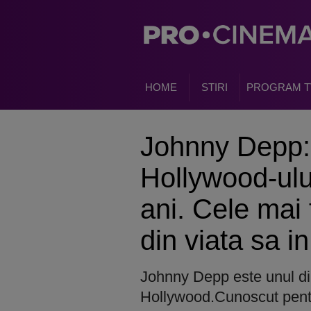
HOME
STIRI
PROGRAM T
Johnny Depp:
Hollywood-ului
ani. Cele ma
din viata sa i
Johnny Depp este unul dint
Hollywood.Cunoscut pentru