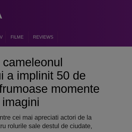
V
FILME
REVIEWS
 cameleonul
 a implinit 50 de
i frumoase momente
n imagini
re cei mai apreciati actori de la
 rolurile sale destul de ciudate,