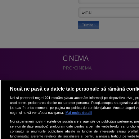
CINEMA
PRO•CINEMA
DIVERTISMENT
Nouă ne pasă ca datele tale personale să rămână confi
PRO•TV
Noi și partenerii noștri
201
stocăm și/sau accesăm informații pe dispozitivul dvs., pre
unici pentru prelucrarea datelor cu caracter personal. Puteți accepta sau gestiona aleg
Romanii au talent
jos sau în orice moment, pe pagina cu politica de confidențialitate. Aceste alegeri vor
Vocea Romaniei
noștri și nu vă vor afecta navigarea.
Mai multe detalii
Las Fierbinti
Noi si partenerii nostri (retelele de socializare si agentiile de publicitate partenere, pr
La Maruta
servicii de date analitice) prelucram date pentru a permite website-ului sa function
continutul si anunturile publicitare afisate in functie de interesele si/sau profilu
Apropo TV
functionalitati aferente retelelor de socializare si pentru a analiza traficul pe website