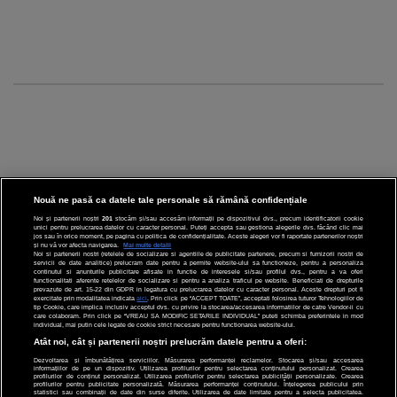
Nouă ne pasă ca datele tale personale să rămână confidențiale
Noi și partenerii noștri
201
stocăm și/sau accesăm informații pe dispozitivul dvs., precum identificatorii cookie
unici pentru prelucrarea datelor cu caracter personal. Puteți accepta sau gestiona alegerile dvs. făcând clic mai
CINEMA
jos sau în orice moment, pe pagina cu politica de confidențialitate. Aceste alegeri vor fi raportate partenerilor noștri
și nu vă vor afecta navigarea.
Mai multe detalii
Noi si partenerii nostri (retelele de socializare si agentiile de publicitate partenere, precum si furnizorii nostri de
servicii de date analitice) prelucram date pentru a permite website-ului sa functioneze, pentru a personaliza
DIVERTISMENT
continutul si anunturile publicitare afisate in functie de interesele si/sau profilul dvs., pentru a va oferi
functionalitati aferente retelelor de socializare si pentru a analiza traficul pe website. Beneficiati de drepturile
prevazute de art. 15-22 din GDPR in legatura cu prelucrarea datelor cu caracter personal. Aceste drepturi pot fi
STIRI
exercitate prin modalitatea indicata
aici
. Prin click pe “ACCEPT TOATE”, acceptati folosirea tuturor Tehnologiilor de
tip Cookie, care implica inclusiv acceptul dvs. cu privire la stocarea/accesarea informatiilor de catre Vendor-ii cu
care colaboram. Prin click pe “VREAU SA MODIFIC SETARILE INDIVIDUAL” puteti schimba preferintele in mod
TEHNOLOGIE
individual, mai putin cele legate de cookie strict necesare pentru functionarea website-ului.
Atât noi, cât și partenerii noștri prelucrăm datele pentru a oferi:
SPORT
Dezvoltarea și îmbunătățirea serviciilor. Măsurarea performanței reclamelor. Stocarea și/sau accesarea
informațiilor de pe un dispozitiv. Utilizarea profilurilor pentru selectarea conținutului personalizat. Crearea
JOBURI PRO
profilurilor de conținut personalizat. Utilizarea profilurilor pentru selectarea publicității personalizate. Crearea
profilurilor pentru publicitate personalizată. Măsurarea performanței conținutului. Înțelegerea publicului prin
statistici sau combinații de date din surse diferite. Utilizarea de date limitate pentru a selecta publicitatea.