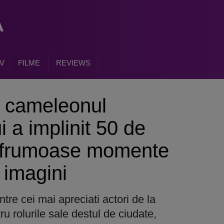
V
FILME
REVIEWS
 cameleonul
 a implinit 50 de
i frumoase momente
n imagini
re cei mai apreciati actori de la
 rolurile sale destul de ciudate,