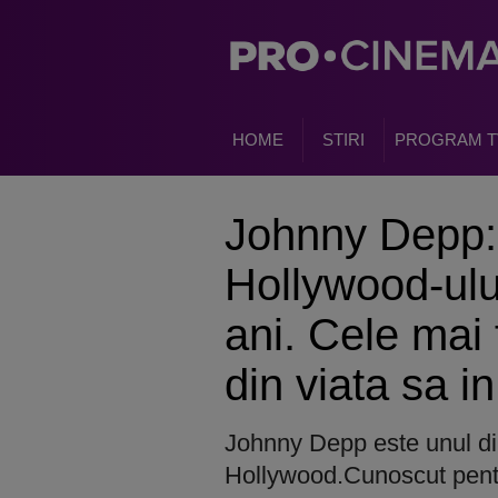
HOME
STIRI
PROGRAM T
Johnny Depp:
Hollywood-ului
ani. Cele ma
din viata sa i
Johnny Depp este unul dint
Hollywood.Cunoscut pentru