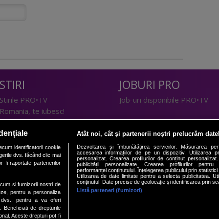
STIRI
JOBURI PRO
Stirile PRO•TV
Job-uri disponibile PRO•TV
Romania, te iubesc!
LIFESTYLE
dențiale
Atât noi, cât și partenerii noștri prelucrăm date
TEHNOLOGIE
Doctor de Bine
Dezvoltarea și îmbunătățirea serviciilor. Măsurarea per
cum identificatorii cookie
accesarea informațiilor de pe un dispozitiv. Utilizarea pro
erile dvs. făcând clic mai
I Like IT
Acasă
personalizat. Crearea profilurilor de conținut personalizat. 
 fi raportate partenerilor
publicității personalizate. Crearea profilurilor pentru
Acasă Gold
performanței conținutului. Înțelegerea publicului prin statistic
Utilizarea de date limitate pentru a selecta publicitatea. Ut
Perfecte
conținutul. Date precise de geolocație și identificarea prin sc
ecum si furnizorii nostri de
SPORT
DeBarbati
Listă parteneri (furnizori)
eze, pentru a personaliza
l dvs., pentru a va oferi
Foodstory
Sport.ro
. Beneficiati de drepturile
PRO•ARENA
al. Aceste drepturi pot fi