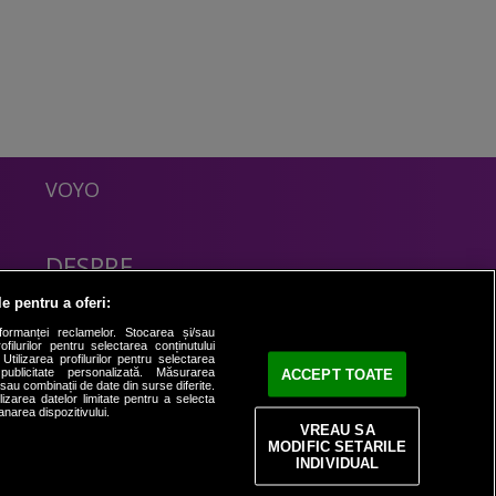
VOYO
DESPRE
Politica Confidentialitate
le pentru a oferi:
Contact
formanței reclamelor. Stocarea și/sau
filurilor pentru selectarea conținutului
Utilizarea profilurilor pentru selectarea
 publicitate personalizată. Măsurarea
ACCEPT TOATE
i sau combinații de date din surse diferite.
ilizarea datelor limitate pentru a selecta
anarea dispozitivului.
VREAU SA
MODIFIC SETARILE
INDIVIDUAL