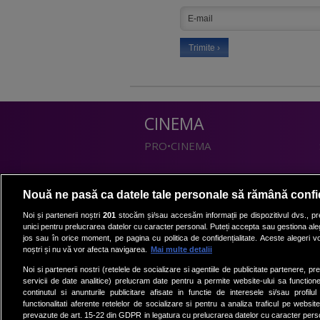
CINEMA
PRO•CINEMA
DIVERTISMENT
Nouă ne pasă ca datele tale personale să rămână confi
PRO•TV
Noi și partenerii noștri
201
stocăm și/sau accesăm informații pe dispozitivul dvs., pre
unici pentru prelucrarea datelor cu caracter personal. Puteți accepta sau gestiona aleg
Romanii au talent
jos sau în orice moment, pe pagina cu politica de confidențialitate. Aceste alegeri vor
Vocea Romaniei
noștri și nu vă vor afecta navigarea.
Mai multe detalii
Las Fierbinti
Noi si partenerii nostri (retelele de socializare si agentiile de publicitate partenere, pr
La Maruta
servicii de date analitice) prelucram date pentru a permite website-ului sa function
continutul si anunturile publicitare afisate in functie de interesele si/sau profilu
Apropo TV
functionalitati aferente retelelor de socializare si pentru a analiza traficul pe website
prevazute de art. 15-22 din GDPR in legatura cu prelucrarea datelor cu caracter person