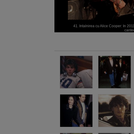
41. Intalnirea cu Alice Cooper: In 2
cantec