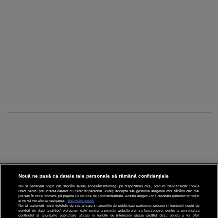
Nouă ne pasă ca datele tale personale să rămână confidențiale
Noi și partenerii noștri
201
stocăm și/sau accesăm informații pe dispozitivul dvs., precum identificatorii cookie
unici pentru prelucrarea datelor cu caracter personal. Puteți accepta sau gestiona alegerile dvs. făcând clic mai
CINEMA
jos sau în orice moment, pe pagina cu politica de confidențialitate. Aceste alegeri vor fi raportate partenerilor noștri
și nu vă vor afecta navigarea.
Mai multe detalii
Noi si partenerii nostri (retelele de socializare si agentiile de publicitate partenere, precum si furnizorii nostri de
servicii de date analitice) prelucram date pentru a permite website-ului sa functioneze, pentru a personaliza
DIVERTISMENT
continutul si anunturile publicitare afisate in functie de interesele si/sau profilul dvs., pentru a va oferi