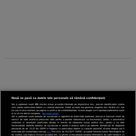
Nouă ne pasă ca datele tale personale să rămână confidențiale
Noi și partenerii noștri
201
stocăm și/sau accesăm informații pe dispozitivul dvs., precum identificatorii cookie
unici pentru prelucrarea datelor cu caracter personal. Puteți accepta sau gestiona alegerile dvs. făcând clic mai
CINEMA
jos sau în orice moment, pe pagina cu politica de confidențialitate. Aceste alegeri vor fi raportate partenerilor noștri
și nu vă vor afecta navigarea.
Mai multe detalii
Noi si partenerii nostri (retelele de socializare si agentiile de publicitate partenere, precum si furnizorii nostri de
servicii de date analitice) prelucram date pentru a permite website-ului sa functioneze, pentru a personaliza
DIVERTISMENT
continutul si anunturile publicitare afisate in functie de interesele si/sau profilul dvs., pentru a va oferi
functionalitati aferente retelelor de socializare si pentru a analiza traficul pe website. Beneficiati de drepturile
prevazute de art. 15-22 din GDPR in legatura cu prelucrarea datelor cu caracter personal. Aceste drepturi pot fi
STIRI
exercitate prin modalitatea indicata
aici
. Prin click pe “ACCEPT TOATE”, acceptati folosirea tuturor Tehnologiilor de
tip Cookie, care implica inclusiv acceptul dvs. cu privire la stocarea/accesarea informatiilor de catre Vendor-ii cu