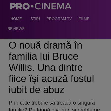
HOME
STIRI
PROGRAM TV
FILME
REVIEWS
O nouă dramă în
familia lui Bruce
Willis. Una dintre
fiice își acuză fostul
iubit de abuz
Prin câte trebuie să treacă o singură
familie? Pe lângă divorțuri și probleme