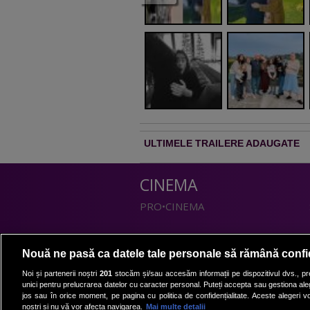
ULTIMELE TRAILERE ADAUGATE
CINEMA
PRO•CINEMA
DIVERTISMENT
Nouă ne pasă ca datele tale personale să rămână confi
PRO•TV
Noi și partenerii noștri
201
stocăm și/sau accesăm informații pe dispozitivul dvs., pre
unici pentru prelucrarea datelor cu caracter personal. Puteți accepta sau gestiona aleg
Romanii au talent
jos sau în orice moment, pe pagina cu politica de confidențialitate. Aceste alegeri vor
Vocea Romaniei
noștri și nu vă vor afecta navigarea.
Mai multe detalii