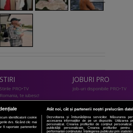
STIRI
JOBURI PRO
Stirile PRO•TV
Job-uri disponibile PRO•TV
Romania, te iubesc!
LIFESTYLE
dențiale
Atât noi, cât și partenerii noștri prelucrăm date
TEHNOLOGIE
Doctor de Bine
Dezvoltarea și îmbunătățirea serviciilor. Măsurarea per
cum identificatorii cookie
accesarea informațiilor de pe un dispozitiv. Utilizarea pro
erile dvs. făcând clic mai
I Like IT
Acasă
personalizat. Crearea profilurilor de conținut personalizat. 
 fi raportate partenerilor
publicității personalizate. Crearea profilurilor pentru
Acasă Gold
performanței conținutului. Înțelegerea publicului prin statistic