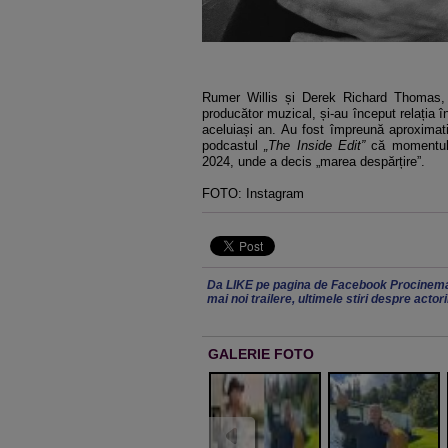
Rumer Willis și Derek Richard Thomas, m
producător muzical, și-au început relația î
aceluiași an. Au fost împreună aproximati
podcastul
„The Inside Edit”
că momentul 
2024, unde a decis „marea despărțire”.
FOTO: Instagram
Da LIKE pe pagina de Facebook Procinema
mai noi trailere, ultimele stiri despre actor
GALERIE FOTO