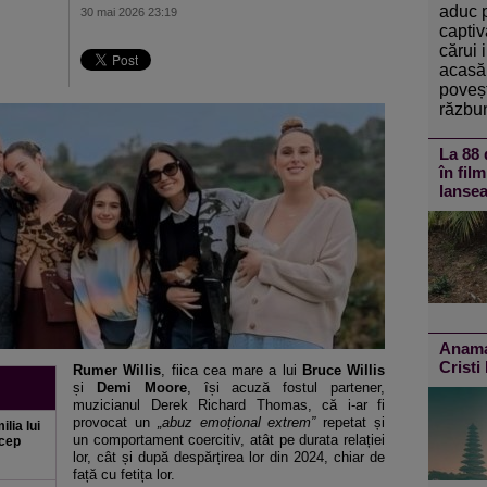
aduc 
30 mai 2026 23:19
captiv
cărui 
acasă 
poveșt
răzbun
La 88 
în fil
lansea
Anamar
Cristi
Rumer Willis
, fiica cea mare a lui
Bruce Willis
și
Demi Moore
, își acuză fostul partener,
muzicianul Derek Richard Thomas, că i-ar fi
provocat un
„abuz emoțional extrem”
repetat și
lia lui
un comportament coercitiv, atât pe durata relației
ncep
lor, cât și după despărțirea lor din 2024, chiar de
față cu fetița lor.