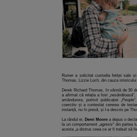
Rumer a solicitat custodia fetiței sale și
Thomas, Lizzie Loch, din cauza istoricului d
Derek Richard Thomas, în vârstă de 30 de 
a afirmat că relația a fost „
nesănătoasă
”,
amândurora, potrivit publicației „
People
”
coercitiv și a contestat cererea de testa
instanță, nu în presă, și l-a descris pe Th
La rândul ei,
Demi Moore
a depus o declar
la un comportament „
agresiv
” din partea l
acesta „a distrus ceea ce ar fi trebuit să f