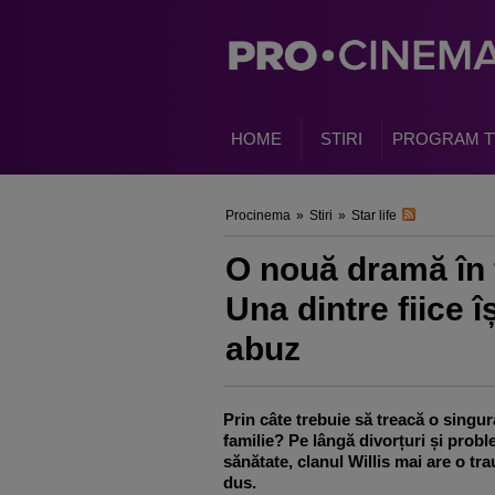
HOME
STIRI
PROGRAM T
Procinema
»
Stiri
»
Star life
O nouă dramă în f
Una dintre fiice î
abuz
Prin câte trebuie să treacă o singur
familie? Pe lângă divorțuri și prob
sănătate, clanul Willis mai are o tr
dus.