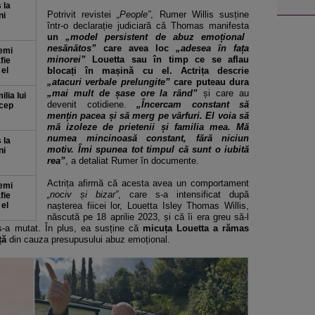
 la
Potrivit revistei
„People”
, Rumer Willis susține
ni
într-o declarație judiciară că Thomas manifesta
un
„model persistent de abuz emoțional
nesănătos”
care avea loc
„adesea în fața
Demi
minorei”
Louetta sau în timp ce se aflau
fie
 el
blocați în mașină cu el. Actrița descrie
„atacuri verbale prelungite”
care puteau dura
„mai mult de șase ore la rând”
și care au
lia lui
devenit cotidiene.
„Încercam constant să
ncep
mențin pacea și să merg pe vârfuri. El voia să
mă izoleze de prietenii și familia mea. Mă
numea mincinoasă constant, fără niciun
 la
motiv. Îmi spunea tot timpul că sunt o iubită
ni
rea”
, a detaliat Rumer în documente.
Actrița afirmă că acesta avea un comportament
Demi
„nociv și bizar”
, care s-a intensificat după
fie
 el
nașterea fiicei lor, Louetta Isley Thomas Willis,
născută pe 18 aprilie 2023, și că îi era greu să-l
s-a mutat. În plus, ea susține că
micuța Louetta a rămas
ață
din cauza presupusului abuz emoțional.