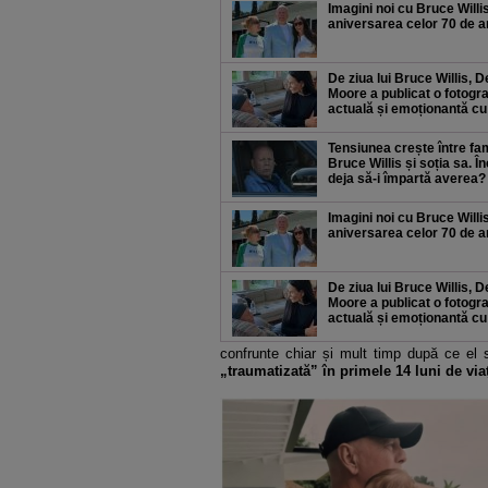
Imagini noi cu Bruce Willis
aniversarea celor 70 de a
De ziua lui Bruce Willis, 
Moore a publicat o fotogra
actuală și emoționantă cu
Tensiunea crește între fami
Bruce Willis și soția sa. Î
deja să-i împartă averea?
Imagini noi cu Bruce Willis
aniversarea celor 70 de a
De ziua lui Bruce Willis, 
Moore a publicat o fotogra
actuală și emoționantă cu
confrunte chiar și mult timp după ce el 
„traumatizată” în primele 14 luni de vi