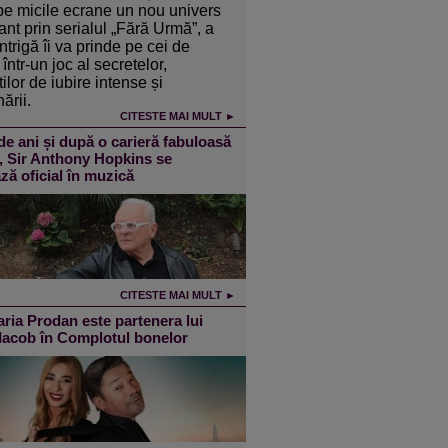
pe micile ecrane un nou univers
ant prin serialul „Fără Urmă”, a
intrigă îi va prinde pe cei de
într-un joc al secretelor,
ilor de iubire intense și
ării.
CITESTE MAI MULT ►
de ani și după o carieră fabuloasă
m, Sir Anthony Hopkins se
ză oficial în muzică
CITESTE MAI MULT ►
ia Prodan este partenera lui
 Iacob în Complotul bonelor