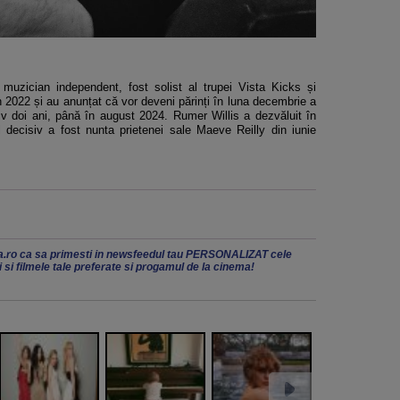
uzician independent, fost solist al trupei Vista Kicks și
n 2022 și au anunțat că vor deveni părinți în luna decembrie a
v doi ani, până în august 2024. Rumer Willis a dezvăluit în
decisiv a fost nunta prietenei sale Maeve Reilly din iunie
.ro ca sa primesti in newsfeedul tau PERSONALIZAT cele
ii si filmele tale preferate si progamul de la cinema!