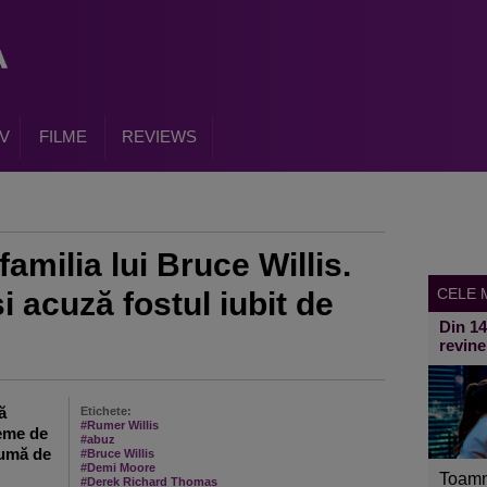
V
FILME
REVIEWS
amilia lui Bruce Willis.
CELE M
și acuză fostul iubit de
Din 1
revine
ă
Etichete:
#Rumer Willis
leme de
#abuz
aumă de
#Bruce Willis
#Demi Moore
Toamn
#Derek Richard Thomas