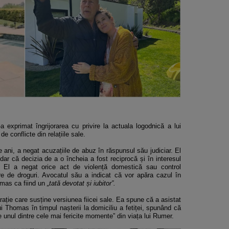
-a exprimat îngrijorarea cu privire la actuala logodnică a lui
e conflicte din relațiile sale.
ani, a negat acuzațiile de abuz în răspunsul său judiciar. El
 dar că decizia de a o încheia a fost reciprocă și în interesul
. El a negat orice act de violență domestică sau control
re de droguri. Avocatul său a indicat că vor apăra cazul în
omas ca fiind un
„tată devotat și iubitor”.
ație care susține versiunea fiicei sale. Ea spune că a asistat
ui Thomas în timpul nașterii la domiciliu a fetiței, spunând că
ie unul dintre cele mai fericite momente” din viața lui Rumer.