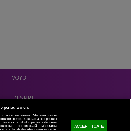
VOYO
DESPRE
Politica Confidentialitate
le pentru a oferi:
Contact
formanței reclamelor. Stocarea și/sau
filurilor pentru selectarea conținutului
Utilizarea profilurilor pentru selectarea
 publicitate personalizată. Măsurarea
ACCEPT TOATE
i sau combinații de date din surse diferite.