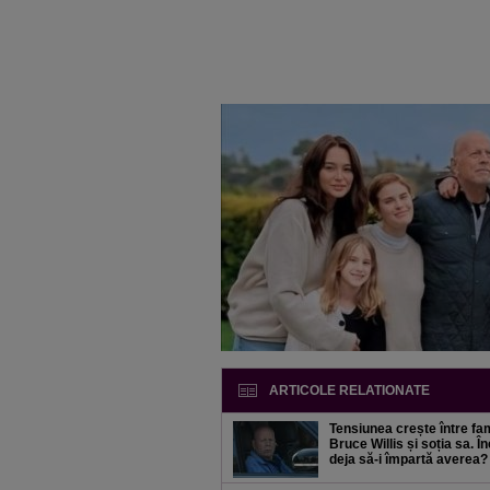
ARTICOLE RELATIONATE
Tensiunea crește între fami
Bruce Willis și soția sa. Î
deja să-i împartă averea?