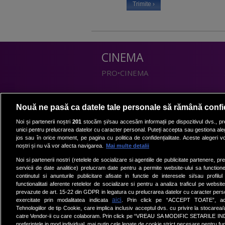
CINEMA
PRO•CINEMA
DIVERTISMENT
Nouă ne pasă ca datele tale personale să rămână confi
PRO•TV
Noi și partenerii noștri
201
stocăm și/sau accesăm informații pe dispozitivul dvs., pre
unici pentru prelucrarea datelor cu caracter personal. Puteți accepta sau gestiona aleg
Romanii au talent
jos sau în orice moment, pe pagina cu politica de confidențialitate. Aceste alegeri vor
Vocea Romaniei
noștri și nu vă vor afecta navigarea.
Mai multe detalii
Las Fierbinti
Noi si partenerii nostri (retelele de socializare si agentiile de publicitate partenere, pr
La Maruta
servicii de date analitice) prelucram date pentru a permite website-ului sa function
continutul si anunturile publicitare afisate in functie de interesele si/sau profilu
Apropo TV
functionalitati aferente retelelor de socializare si pentru a analiza traficul pe website
prevazute de art. 15-22 din GDPR in legatura cu prelucrarea datelor cu caracter person
aici
exercitate prin modalitatea indicata
. Prin click pe “ACCEPT TOATE”, acce
Tehnologiilor de tip Cookie, care implica inclusiv acceptul dvs. cu privire la stocarea
catre Vendor-ii cu care colaboram. Prin click pe “VREAU SA MODIFIC SETARILE IN
preferintele in mod individual, mai putin cele legate de cookie strict necesare pentru fu