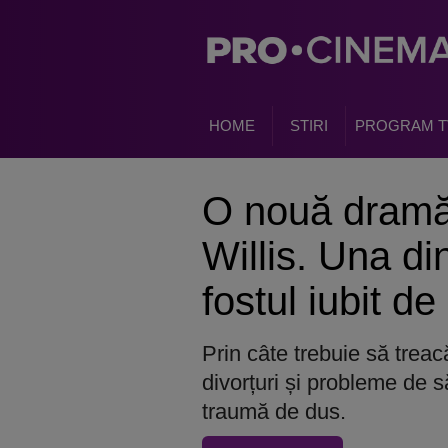
HOME
STIRI
PROGRAM T
O nouă dramă 
Willis. Una din
fostul iubit d
Prin câte trebuie să trea
divorțuri și probleme de s
traumă de dus.