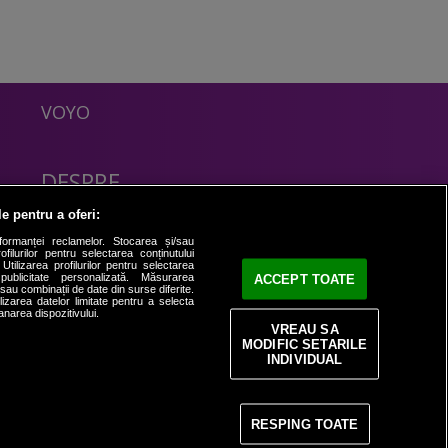
VOYO
DESPRE
Politica Confidentialitate
le pentru a oferi:
Contact
formanței reclamelor. Stocarea și/sau
filurilor pentru selectarea conținutului
Utilizarea profilurilor pentru selectarea
 publicitate personalizată. Măsurarea
ACCEPT TOATE
i sau combinații de date din surse diferite.
ilizarea datelor limitate pentru a selecta
anarea dispozitivului.
VREAU SA
MODIFIC SETARILE
INDIVIDUAL
RESPING TOATE