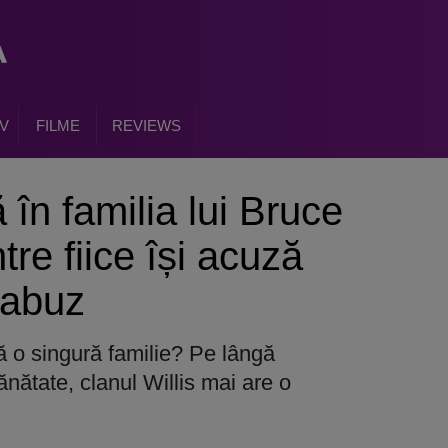
V
FILME
REVIEWS
în familia lui Bruce
tre fiice își acuză
e abuz
că o singură familie? Pe lângă
ănătate, clanul Willis mai are o