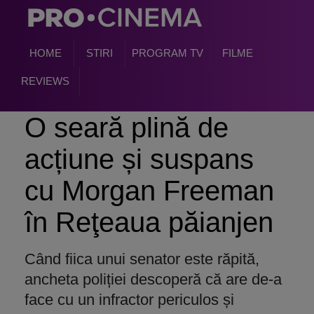
HOME
STIRI
PROGRAM TV
FILME
REVIEWS
O seară plină de
acțiune și suspans
cu Morgan Freeman
în Reţeaua păianjen
Când fiica unui senator este răpită,
ancheta poliției descoperă că are de-a
face cu un infractor periculos și