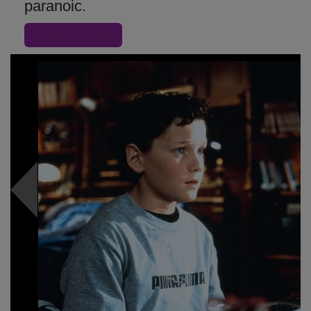
paranoic.
« Inapoi la articol