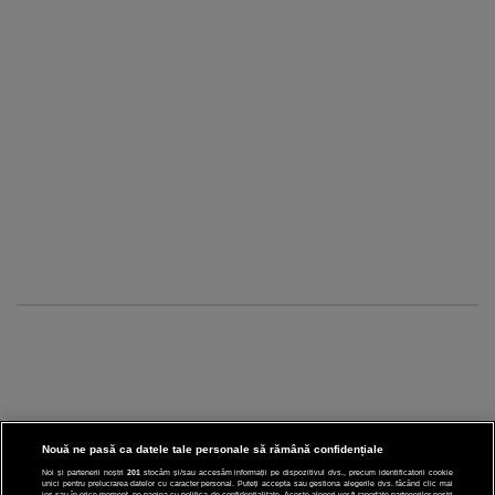
Nouă ne pasă ca datele tale personale să rămână confidențiale
Noi și partenerii noștri
201
stocăm și/sau accesăm informații pe dispozitivul dvs., precum identificatorii cookie
unici pentru prelucrarea datelor cu caracter personal. Puteți accepta sau gestiona alegerile dvs. făcând clic mai
jos sau în orice moment, pe pagina cu politica de confidențialitate. Aceste alegeri vor fi raportate partenerilor noștri