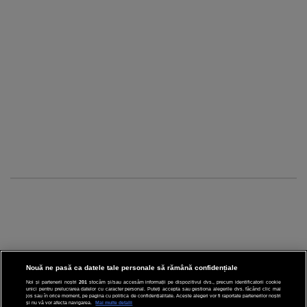
Nouă ne pasă ca datele tale personale să rămână confidențiale
Noi și partenerii noștri
201
stocăm și/sau accesăm informații pe dispozitivul dvs., precum identificatorii cookie
unici pentru prelucrarea datelor cu caracter personal. Puteți accepta sau gestiona alegerile dvs. făcând clic mai
CINEMA
jos sau în orice moment, pe pagina cu politica de confidențialitate. Aceste alegeri vor fi raportate partenerilor noștri
și nu vă vor afecta navigarea.
Mai multe detalii