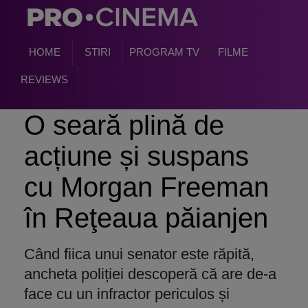
HOME
STIRI
PROGRAM TV
FILME
REVIEWS
O seară plină de
acțiune și suspans
cu Morgan Freeman
în Reţeaua păianjen
Când fiica unui senator este răpită,
ancheta poliției descoperă că are de-a
face cu un infractor periculos și