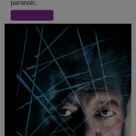
paranoic.
« Inapoi la articol