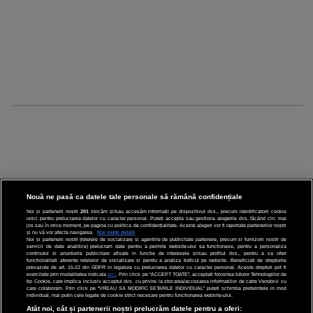
Nouă ne pasă ca datele tale personale să rămână confidențiale
Noi și partenerii noștri
201
stocăm și/sau accesăm informații pe dispozitivul dvs., precum identificatorii cookie
unici pentru prelucrarea datelor cu caracter personal. Puteți accepta sau gestiona alegerile dvs. făcând clic mai
CINEMA
jos sau în orice moment, pe pagina cu politica de confidențialitate. Aceste alegeri vor fi raportate partenerilor noștri
și nu vă vor afecta navigarea.
Mai multe detalii
Noi si partenerii nostri (retelele de socializare si agentiile de publicitate partenere, precum si furnizorii nostri de
servicii de date analitice) prelucram date pentru a permite website-ului sa functioneze, pentru a personaliza
DIVERTISMENT
continutul si anunturile publicitare afisate in functie de interesele si/sau profilul dvs., pentru a va oferi
functionalitati aferente retelelor de socializare si pentru a analiza traficul pe website. Beneficiati de drepturile
prevazute de art. 15-22 din GDPR in legatura cu prelucrarea datelor cu caracter personal. Aceste drepturi pot fi
STIRI
exercitate prin modalitatea indicata
aici
. Prin click pe “ACCEPT TOATE”, acceptati folosirea tuturor Tehnologiilor de
tip Cookie, care implica inclusiv acceptul dvs. cu privire la stocarea/accesarea informatiilor de catre Vendor-ii cu
care colaboram. Prin click pe “VREAU SA MODIFIC SETARILE INDIVIDUAL” puteti schimba preferintele in mod
TEHNOLOGIE
individual, mai putin cele legate de cookie strict necesare pentru functionarea website-ului.
Atât noi, cât și partenerii noștri prelucrăm datele pentru a oferi: