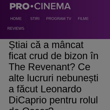
HOME
STIRI
PROGRAM TV
FILME
REVIEWS
Știai că a mâncat
ficat crud de bizon în
The Revenant? Ce
alte lucruri nebunești
a făcut Leonardo
DiCaprio pentru rolul