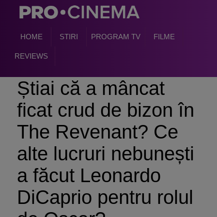
HOME
STIRI
PROGRAM TV
FILME
REVIEWS
Știai că a mâncat
ficat crud de bizon în
The Revenant? Ce
alte lucruri nebunești
a făcut Leonardo
DiCaprio pentru rolul