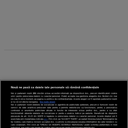
Nouă ne pasă ca datele tale personale să rămână confidențiale
Noi și partenerii noștri
201
stocăm și/sau accesăm informații pe dispozitivul dvs., precum identificatorii cookie
unici pentru prelucrarea datelor cu caracter personal. Puteți accepta sau gestiona alegerile dvs. făcând clic mai
CINEMA
jos sau în orice moment, pe pagina cu politica de confidențialitate. Aceste alegeri vor fi raportate partenerilor noștri
și nu vă vor afecta navigarea.
Mai multe detalii
Noi si partenerii nostri (retelele de socializare si agentiile de publicitate partenere, precum si furnizorii nostri de
servicii de date analitice) prelucram date pentru a permite website-ului sa functioneze, pentru a personaliza
DIVERTISMENT
continutul si anunturile publicitare afisate in functie de interesele si/sau profilul dvs., pentru a va oferi
functionalitati aferente retelelor de socializare si pentru a analiza traficul pe website. Beneficiati de drepturile
prevazute de art. 15-22 din GDPR in legatura cu prelucrarea datelor cu caracter personal. Aceste drepturi pot fi
STIRI
exercitate prin modalitatea indicata
aici
. Prin click pe “ACCEPT TOATE”, acceptati folosirea tuturor Tehnologiilor de
tip Cookie, care implica inclusiv acceptul dvs. cu privire la stocarea/accesarea informatiilor de catre Vendor-ii cu
care colaboram. Prin click pe “VREAU SA MODIFIC SETARILE INDIVIDUAL” puteti schimba preferintele in mod
TEHNOLOGIE
individual, mai putin cele legate de cookie strict necesare pentru functionarea website-ului.