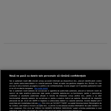
Nouă ne pasă ca datele tale personale să rămână confidențiale
Noi și partenerii noștri
201
stocăm și/sau accesăm informații pe dispozitivul dvs., precum identificatorii cookie
unici pentru prelucrarea datelor cu caracter personal. Puteți accepta sau gestiona alegerile dvs. făcând clic mai
CINEMA
jos sau în orice moment, pe pagina cu politica de confidențialitate. Aceste alegeri vor fi raportate partenerilor noștri
și nu vă vor afecta navigarea.
Mai multe detalii
Noi si partenerii nostri (retelele de socializare si agentiile de publicitate partenere, precum si furnizorii nostri de
servicii de date analitice) prelucram date pentru a permite website-ului sa functioneze, pentru a personaliza
DIVERTISMENT
continutul si anunturile publicitare afisate in functie de interesele si/sau profilul dvs., pentru a va oferi
functionalitati aferente retelelor de socializare si pentru a analiza traficul pe website. Beneficiati de drepturile
prevazute de art. 15-22 din GDPR in legatura cu prelucrarea datelor cu caracter personal. Aceste drepturi pot fi
STIRI
exercitate prin modalitatea indicata
aici
. Prin click pe “ACCEPT TOATE”, acceptati folosirea tuturor Tehnologiilor de
tip Cookie, care implica inclusiv acceptul dvs. cu privire la stocarea/accesarea informatiilor de catre Vendor-ii cu
care colaboram. Prin click pe “VREAU SA MODIFIC SETARILE INDIVIDUAL” puteti schimba preferintele in mod
TEHNOLOGIE
individual, mai putin cele legate de cookie strict necesare pentru functionarea website-ului.