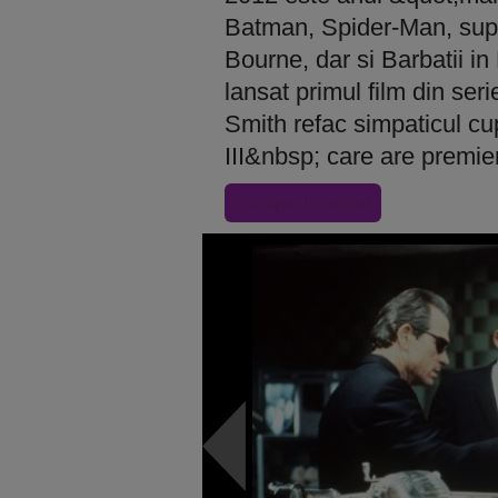
Batman, Spider-Man, supe
Bourne, dar si Barbatii in
lansat primul film din se
Smith refac simpaticul cu
III&nbsp; care are premier
« Inapoi la articol