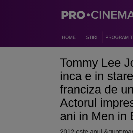
HOME
STIRI
PROGRAM T
Tommy Lee Jo
inca e in star
franciza de un
Actorul impre
ani in Men in 
2012 este anul &quot;mari