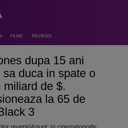
V
FILME
REVIEWS
nes dupa 15 ani
e sa duca in spate o
 miliard de $.
sioneaza la 65 de
Black 3
lor reveniri&quot; in cinematografe: