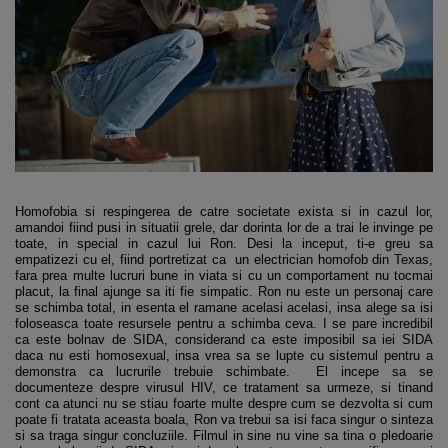
Homofobia si respingerea de catre societate exista si in cazul lor,
amandoi fiind pusi in situatii grele, dar dorinta lor de a trai le invinge pe
toate, in special in cazul lui Ron. Desi la inceput, ti-e greu sa
empatizezi cu el, fiind portretizat ca un electrician homofob din Texas,
fara prea multe lucruri bune in viata si cu un comportament nu tocmai
placut, la final ajunge sa iti fie simpatic. Ron nu este un personaj care
se schimba total, in esenta el ramane acelasi acelasi, insa alege sa isi
foloseasca toate resursele pentru a schimba ceva. I se pare incredibil
ca este bolnav de SIDA, considerand ca este imposibil sa iei SIDA
daca nu esti homosexual, insa vrea sa se lupte cu sistemul pentru a
demonstra ca lucrurile trebuie schimbate. El incepe sa se
documenteze despre virusul HIV, ce tratament sa urmeze, si tinand
cont ca atunci nu se stiau foarte multe despre cum se dezvolta si cum
poate fi tratata aceasta boala, Ron va trebui sa isi faca singur o sinteza
si sa traga singur concluziile. Filmul in sine nu vine sa tina o pledoarie