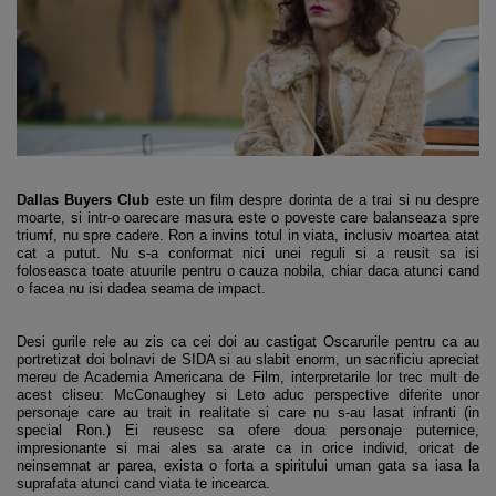
Dallas Buyers Club
este un film despre dorinta de a trai si nu despre
moarte, si intr-o oarecare masura este o poveste care balanseaza spre
triumf, nu spre cadere. Ron a invins totul in viata, inclusiv moartea atat
cat a putut. Nu s-a conformat nici unei reguli si a reusit sa isi
foloseasca toate atuurile pentru o cauza nobila, chiar daca atunci cand
o facea nu isi dadea seama de impact.
Desi gurile rele au zis ca cei doi au castigat Oscarurile pentru ca au
portretizat doi bolnavi de SIDA si au slabit enorm, un sacrificiu apreciat
mereu de Academia Americana de Film, interpretarile lor trec mult de
acest cliseu: McConaughey si Leto aduc perspective diferite unor
personaje care au trait in realitate si care nu s-au lasat infranti (in
special Ron.) Ei reusesc sa ofere doua personaje puternice,
impresionante si mai ales sa arate ca in orice individ, oricat de
neinsemnat ar parea, exista o forta a spiritului uman gata sa iasa la
suprafata atunci cand viata te incearca.