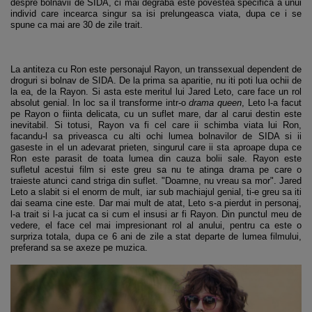
despre bolnavii de SIDA, ci mai degraba este povestea specifica a unui
individ care incearca singur sa isi prelungeasca viata, dupa ce i se
spune ca mai are 30 de zile trait.
La antiteza cu Ron este personajul Rayon, un transsexual dependent de
droguri si bolnav de SIDA. De la prima sa aparitie, nu iti poti lua ochii de
la ea, de la Rayon. Si asta este meritul lui Jared Leto, care face un rol
absolut genial. In loc sa il transforme intr-o
drama queen
, Leto l-a facut
pe Rayon o fiinta delicata, cu un suflet mare, dar al carui destin este
inevitabil. Si totusi, Rayon va fi cel care ii schimba viata lui Ron,
facandu-l sa priveasca cu alti ochi lumea bolnavilor de SIDA si ii
gaseste in el un adevarat prieten, singurul care ii sta aproape dupa ce
Ron este parasit de toata lumea din cauza bolii sale. Rayon este
sufletul acestui film si este greu sa nu te atinga drama pe care o
traieste atunci cand striga din suflet. "Doamne, nu vreau sa mor". Jared
Leto a slabit si el enorm de mult, iar sub machiajul genial, ti-e greu sa iti
dai seama cine este. Dar mai mult de atat, Leto s-a pierdut in personaj,
l-a trait si l-a jucat ca si cum el insusi ar fi Rayon. Din punctul meu de
vedere, el face cel mai impresionant rol al anului, pentru ca este o
surpriza totala, dupa ce 6 ani de zile a stat departe de lumea filmului,
preferand sa se axeze pe muzica.