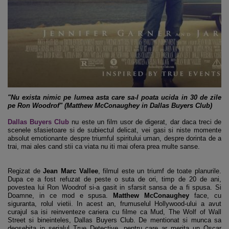
"Nu exista nimic pe lumea asta care sa-l poata ucida in 30 de zile
pe Ron Woodrof" (Matthew McConaughey in Dallas Buyers Club)
Dallas Buyers Club
nu este un film usor de digerat, dar daca treci de
scenele sfasietoare si de subiectul delicat, vei gasi si niste momente
absolut emotionante despre triumful spiritului uman, despre dorinta de a
trai, mai ales cand stii ca viata nu iti mai ofera prea multe sanse.
Regizat de
Jean Marc Vallee
, filmul este un triumf de toate planurile.
Dupa ce a fost refuzat de peste o suta de ori, timp de 20 de ani,
povestea lui Ron Woodrof si-a gasit in sfarsit sansa de a fi spusa. Si
Doamne, in ce mod e spusa.
Matthew McConaughey
face, cu
siguranta, rolul vietii. In acest an, frumuselul Hollywood-ului a avut
curajul sa isi reinventeze cariera cu filme ca Mud, The Wolf of Wall
Street si bineinteles, Dallas Buyers Club. De mentionat si munca sa
deosebita in serialul True Detective, pentru care ar merita un Oscar