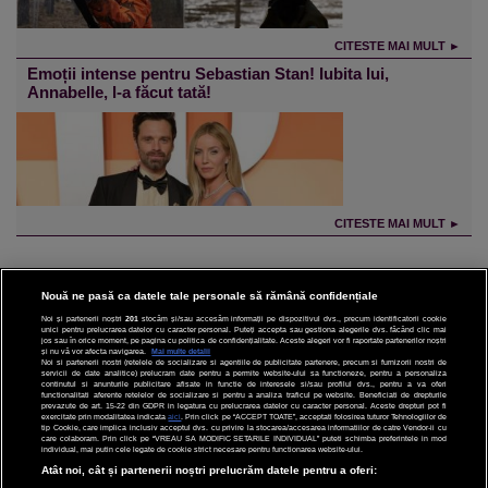
CITESTE MAI MULT ►
Emoții intense pentru Sebastian Stan! Iubita lui,
Annabelle, l-a făcut tată!
CITESTE MAI MULT ►
Nouă ne pasă ca datele tale personale să rămână confidențiale
Noi și partenerii noștri
201
stocăm și/sau accesăm informații pe dispozitivul dvs., precum identificatorii cookie
unici pentru prelucrarea datelor cu caracter personal. Puteți accepta sau gestiona alegerile dvs. făcând clic mai
CINEMA
jos sau în orice moment, pe pagina cu politica de confidențialitate. Aceste alegeri vor fi raportate partenerilor noștri
și nu vă vor afecta navigarea.
Mai multe detalii
Noi si partenerii nostri (retelele de socializare si agentiile de publicitate partenere, precum si furnizorii nostri de
DIVERTISMENT
servicii de date analitice) prelucram date pentru a permite website-ului sa functioneze, pentru a personaliza
continutul si anunturile publicitare afisate in functie de interesele si/sau profilul dvs., pentru a va oferi
functionalitati aferente retelelor de socializare si pentru a analiza traficul pe website. Beneficiati de drepturile
prevazute de art. 15-22 din GDPR in legatura cu prelucrarea datelor cu caracter personal. Aceste drepturi pot fi
STIRI
exercitate prin modalitatea indicata
aici
. Prin click pe “ACCEPT TOATE”, acceptati folosirea tuturor Tehnologiilor de
tip Cookie, care implica inclusiv acceptul dvs. cu privire la stocarea/accesarea informatiilor de catre Vendor-ii cu
care colaboram. Prin click pe “VREAU SA MODIFIC SETARILE INDIVIDUAL” puteti schimba preferintele in mod
TEHNOLOGIE
individual, mai putin cele legate de cookie strict necesare pentru functionarea website-ului.
Atât noi, cât și partenerii noștri prelucrăm datele pentru a oferi:
SPORT