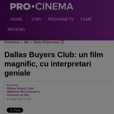
HOME
STIRI
PROGRAM TV
FILME
REVIEWS
Procinema
»
Stiri
»
Adela Ghidoveanu
Dallas Buyers Club: un film
magnific, cu interpretari
geniale
Etichete:
#Dallas Buyers Club
#Matthew McConaughey
#recenzie de film
9 martie 2014 17:02