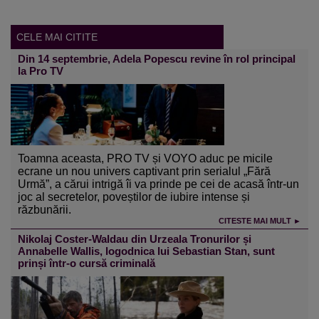
CELE MAI CITITE
Din 14 septembrie, Adela Popescu revine în rol principal
la Pro TV
Toamna aceasta, PRO TV și VOYO aduc pe micile
ecrane un nou univers captivant prin serialul „Fără
Urmă”, a cărui intrigă îi va prinde pe cei de acasă într-un
joc al secretelor, poveștilor de iubire intense și
răzbunării.
CITESTE MAI MULT ►
Nikolaj Coster-Waldau din Urzeala Tronurilor și
Annabelle Wallis, logodnica lui Sebastian Stan, sunt
prinși într-o cursă criminală