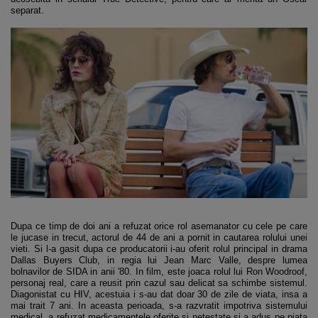
separat.
Dupa ce timp de doi ani a refuzat orice rol asemanator cu cele pe care
le jucase in trecut, actorul de 44 de ani a pornit in cautarea rolului unei
vieti. Si l-a gasit dupa ce producatorii i-au oferit rolul principal in drama
Dallas Buyers Club, in regia lui Jean Marc Valle, despre lumea
bolnavilor de SIDA in anii '80. In film, este joaca rolul lui Ron Woodroof,
personaj real, care a reusit prin cazul sau delicat sa schimbe sistemul.
Diagonistat cu HIV, acestuia i s-au dat doar 30 de zile de viata, insa a
mai trait 7 ani. In aceasta perioada, s-a razvratit impotriva sistemului
medical, a refuzat medicamentele oferite si netestate si a adus pe piata