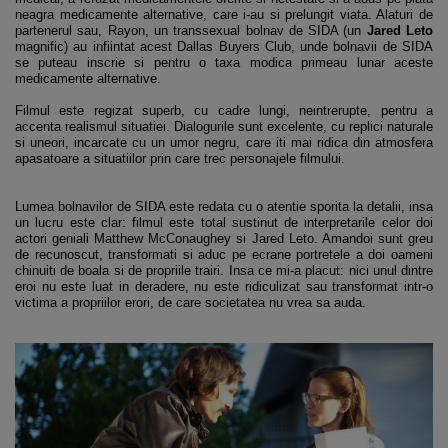
neagra medicamente alternative, care i-au si prelungit viata. Alaturi de
partenerul sau, Rayon, un transsexual bolnav de SIDA (un
Jared Leto
magnific) au infiintat acest Dallas Buyers Club, unde bolnavii de SIDA
se puteau inscrie si pentru o taxa modica primeau lunar aceste
medicamente alternative.
Filmul este regizat superb, cu cadre lungi, neintrerupte, pentru a
accenta realismul situatiei. Dialogurile sunt excelente, cu replici naturale
si uneori, incarcate cu un umor negru, care iti mai ridica din atmosfera
apasatoare a situatiilor prin care trec personajele filmului.
Lumea bolnavilor de SIDA este redata cu o atentie sporita la detalii, insa
un lucru este clar: filmul este total sustinut de interpretarile celor doi
actori geniali Matthew McConaughey si Jared Leto. Amandoi sunt greu
de recunoscut, transformati si aduc pe ecrane portretele a doi oameni
chinuiti de boala si de propriile trairi. Insa ce mi-a placut: nici unul dintre
eroi nu este luat in deradere, nu este ridiculizat sau transformat intr-o
victima a propriilor erori, de care societatea nu vrea sa auda.