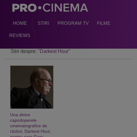
HOME
STIRI
PROGRAM TV
FILME
REVIEWS
Stiri despre:
"Darkest Hour"
Una dintre
capodoperele
cinematografice de
război, Darkest Hour,
pentru care Gary