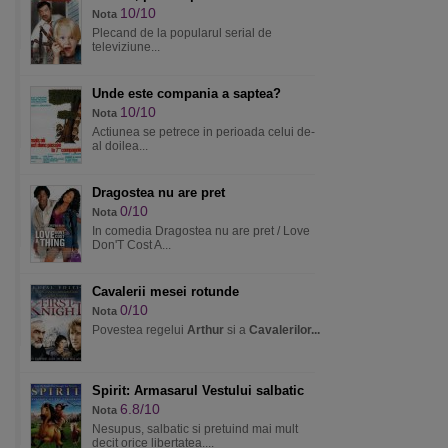
10/10
Nota
Plecand de la popularul serial de
televiziune...
Unde este compania a saptea?
10/10
Nota
Actiunea se petrece in perioada celui de-
al doilea...
Dragostea nu are pret
0/10
Nota
In comedia Dragostea nu are pret / Love
Don'T Cost A...
Cavalerii mesei rotunde
0/10
Nota
Povestea regelui
Arthur
si a
Cavalerilor...
Spirit: Armasarul Vestului salbatic
6.8/10
Nota
Nesupus, salbatic si pretuind mai mult
decit orice libertatea....