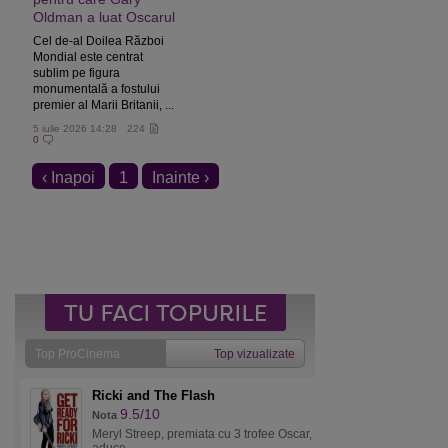
Oldman a luat Oscarul
Cel de-al Doilea Război
Mondial este centrat
sublim pe figura
monumentală a fostului
premier al Marii Britanii, ...
5 iulie 2026 14:28
224
0
‹ Inapoi
1
Inainte ›
Top ProCinema
Top vizualizate
Ricki and The Flash
9.5/10
Nota
Meryl Streep, premiata cu 3 trofee Oscar,