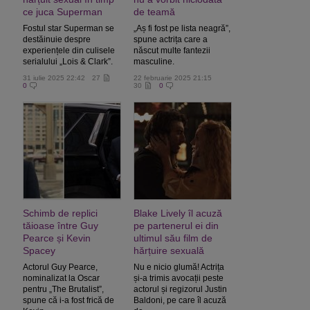
ce juca Superman
de teamă
Fostul star Superman se
„Aș fi fost pe lista neagră”,
destăinuie despre
spune actrița care a
experiențele din culisele
născut multe fantezii
serialului „Lois & Clark”.
masculine.
31 iulie 2025 22:42
27
22 februarie 2025 21:15
0
30
0
Schimb de replici
Blake Lively îl acuză
tăioase între Guy
pe partenerul ei din
Pearce și Kevin
ultimul său film de
Spacey
hărțuire sexuală
Actorul Guy Pearce,
Nu e nicio glumă! Actrița
nominalizat la Oscar
și-a trimis avocații peste
pentru „The Brutalist”,
actorul și regizorul Justin
spune că i-a fost frică de
Baldoni, pe care îl acuză