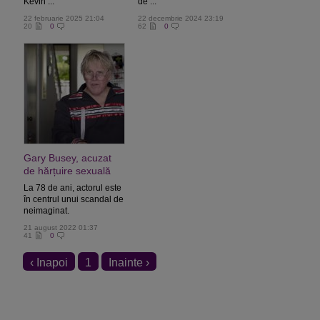
Kevin ...
de ...
22 februarie 2025 21:04
22 decembrie 2024 23:19
20
0
62
0
Gary Busey, acuzat
de hărțuire sexuală
La 78 de ani, actorul este
în centrul unui scandal de
neimaginat.
21 august 2022 01:37
41
0
‹ Inapoi
1
Inainte ›