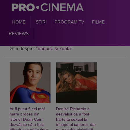
HOME
STIRI
PROGRAM TV
FILME
REVIEWS
Stiri despre:
"hărțuire sexuală"
Ar fi putut fi cel mai
Denise Richards a
mare proces din
dezvăluit că a fost
istorie! Dean Cain
hărțuită sexual la
dezvăluie că a fost
începutul carierei, dar
hărțuit sexual
în timp
nu a vorbit niciodată