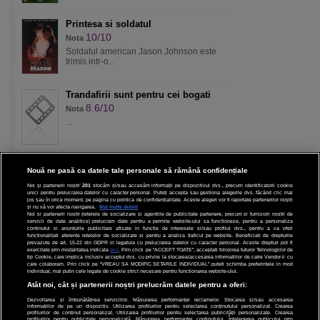
Printesa si soldatul
10/10
Nota
Soldatul american Jason Johnson este
trimis intr-o...
Trandafirii sunt pentru cei bogati
8.6/10
Nota
...
Nouă ne pasă ca datele tale personale să rămână confidențiale
Noi și partenerii noștri
201
stocăm și/sau accesăm informații pe dispozitivul dvs., precum identificatorii cookie
unici pentru prelucrarea datelor cu caracter personal. Puteți accepta sau gestiona alegerile dvs. făcând clic mai
CINEMA
jos sau în orice moment, pe pagina cu politica de confidențialitate. Aceste alegeri vor fi raportate partenerilor noștri
și nu vă vor afecta navigarea.
Mai multe detalii
Noi si partenerii nostri (retelele de socializare si agentiile de publicitate partenere, precum si furnizorii nostri de
servicii de date analitice) prelucram date pentru a permite website-ului sa functioneze, pentru a personaliza
DIVERTISMENT
continutul si anunturile publicitare afisate in functie de interesele si/sau profilul dvs., pentru a va oferi
functionalitati aferente retelelor de socializare si pentru a analiza traficul pe website. Beneficiati de drepturile
prevazute de art. 15-22 din GDPR in legatura cu prelucrarea datelor cu caracter personal. Aceste drepturi pot fi
STIRI
exercitate prin modalitatea indicata
aici
. Prin click pe “ACCEPT TOATE”, acceptati folosirea tuturor Tehnologiilor de
tip Cookie, care implica inclusiv acceptul dvs. cu privire la stocarea/accesarea informatiilor de catre Vendor-ii cu
care colaboram. Prin click pe “VREAU SA MODIFIC SETARILE INDIVIDUAL” puteti schimba preferintele in mod
TEHNOLOGIE
individual, mai putin cele legate de cookie strict necesare pentru functionarea website-ului.
Atât noi, cât și partenerii noștri prelucrăm datele pentru a oferi:
SPORT
Dezvoltarea și îmbunătățirea serviciilor. Măsurarea performanței reclamelor. Stocarea și/sau accesarea
informațiilor de pe un dispozitiv. Utilizarea profilurilor pentru selectarea conținutului personalizat. Crearea
JOBURI PRO
profilurilor de conținut personalizat. Utilizarea profilurilor pentru selectarea publicității personalizate. Crearea
profilurilor pentru publicitate personalizată. Măsurarea performanței conținutului. Înțelegerea publicului prin