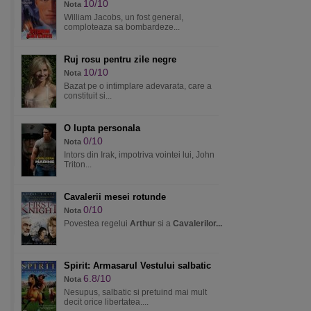
10/10
Nota
William Jacobs, un fost general,
comploteaza sa bombardeze...
Ruj rosu pentru zile negre
10/10
Nota
Bazat pe o intimplare adevarata, care a
constituit si...
O lupta personala
0/10
Nota
Intors din Irak, impotriva vointei lui, John
Triton...
Cavalerii mesei rotunde
0/10
Nota
Povestea regelui
Arthur
si a
Cavalerilor...
Spirit: Armasarul Vestului salbatic
6.8/10
Nota
Nesupus, salbatic si pretuind mai mult
decit orice libertatea....