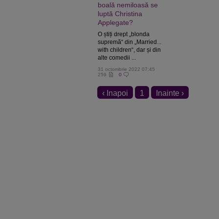
boală nemiloasă se
luptă Christina
Applegate?
O știți drept „blonda
supremă“ din „Married...
with children“, dar și din
alte comedii ...
31 octombrie 2022 07:45
259
0
‹ Inapoi
1
Inainte ›