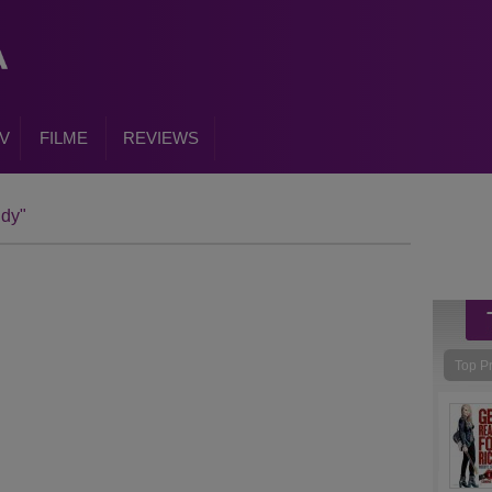
V
FILME
REVIEWS
ndy"
Top P