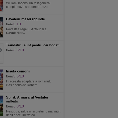
William Jacobs, un fost general,
comploteaza sa bombardeze...
Cavalerii mesei rotunde
0/10
Nota
Povestea regelui
Arthur
si a
Cavalerilor...
Trandafirii sunt pentru cei bogati
8.6/10
Nota
...
Insula comorii
9.5/10
Nota
In aceasta adaptare a romanului
clasic scris de Robert...
Spirit: Armasarul Vestului
salbatic
6.8/10
Nota
Nesupus, salbatic si pretuind mai mult
decit orice libertatea....