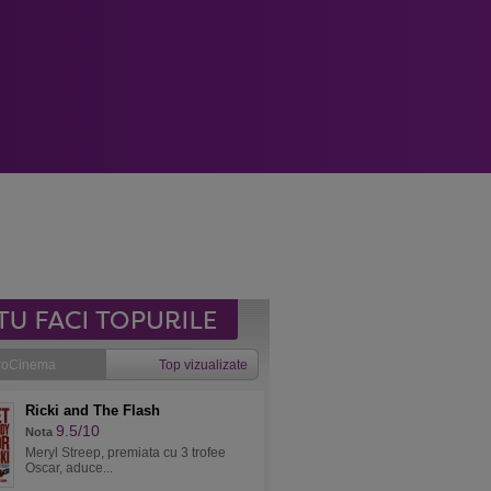
roCinema
Top vizualizate
Ricki and The Flash
9.5/10
Nota
Meryl Streep, premiata cu 3 trofee
Oscar, aduce...