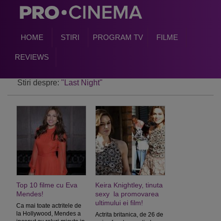
HOME
STIRI
PROGRAM TV
FILME
REVIEWS
Stiri despre:
"Last Night"
Top 10 filme cu Eva
Keira Knightley, tinuta
Mendes!
sexy la promovarea
ultimului ei film!
Ca mai toate actritele de
la Hollywood, Mendes a
Actrita britanica, de 26 de