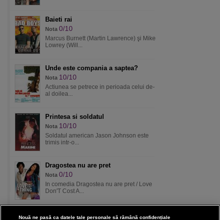
Baieti rai
0/10
Nota
Marcus Burnett (Martin Lawrence) şi Mike
Lowrey (Will...
Unde este compania a saptea?
10/10
Nota
Actiunea se petrece in perioada celui de-
al doilea...
Printesa si soldatul
10/10
Nota
Soldatul american Jason Johnson este
trimis intr-o...
Dragostea nu are pret
0/10
Nota
In comedia Dragostea nu are pret / Love
Don'T Cost A...
Nouă ne pasă ca datele tale personale să rămână confidențiale