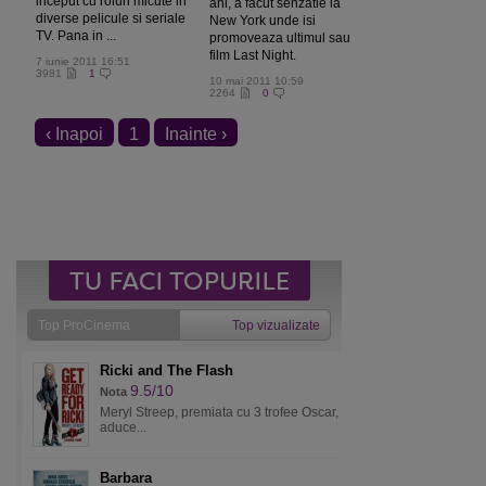
inceput cu roluri micute in
ani, a facut senzatie la
diverse pelicule si seriale
New York unde isi
TV. Pana in ...
promoveaza ultimul sau
film Last Night.
7 iunie 2011 16:51
3981
1
10 mai 2011 10:59
2264
0
‹ Inapoi
1
Inainte ›
Top ProCinema
Top vizualizate
Ricki and The Flash
9.5/10
Nota
Meryl Streep, premiata cu 3 trofee Oscar,
aduce...
Barbara